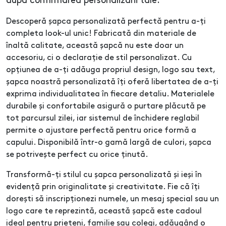
după confirmarea personalizării tale.
Descoperă șapca personalizată perfectă pentru a-ți
completa look-ul unic! Fabricată din materiale de
înaltă calitate, această șapcă nu este doar un
accesoriu, ci o declarație de stil personalizat. Cu
opțiunea de a-ți adăuga propriul design, logo sau text,
șapca noastră personalizată îți oferă libertatea de a-ți
exprima individualitatea în fiecare detaliu. Materialele
durabile și confortabile asigură o purtare plăcută pe
tot parcursul zilei, iar sistemul de închidere reglabil
permite o ajustare perfectă pentru orice formă a
capului. Disponibilă într-o gamă largă de culori, șapca
se potrivește perfect cu orice ținută.
Transformă-ți stilul cu șapca personalizată și ieși în
evidență prin originalitate și creativitate. Fie că îți
dorești să inscripționezi numele, un mesaj special sau un
logo care te reprezintă, această șapcă este cadoul
ideal pentru prieteni, familie sau colegi, adăugând o