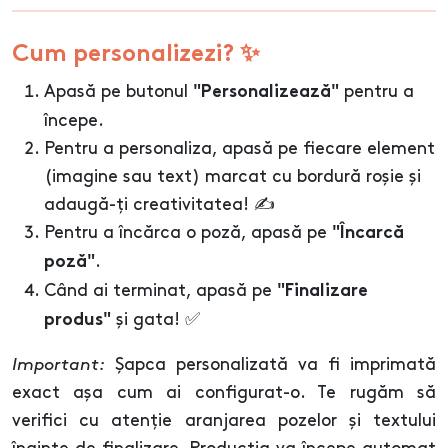
Cum personalizezi? ✨
Apasă pe butonul
pentru a
"Personalizează"
începe.
Pentru a personaliza, apasă pe fiecare element
(imagine sau text) marcat cu bordură roșie și
adaugă-ți creativitatea! ✍️
Pentru a încărca o poză, apasă pe
"Încarcă
.
poză"
Când ai terminat, apasă pe
"Finalizare
și gata! ✅
produs"
Important:
Șapca personalizată va fi imprimată
exact așa cum ai configurat-o. Te rugăm să
verifici cu atenție aranjarea pozelor și textului