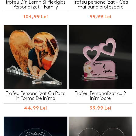
Trofeu Din Lemn Si Plexiglas
Trofeu personalizat - Cea
Personalizat - Family
mai buna profesoara
104,99 Lei
99,99 Lei
Trofeu Personalizat Cu Poza
Trofeu Personalizat cu 2
In Forma De Inima
Inimioare
44,99 Lei
99,99 Lei