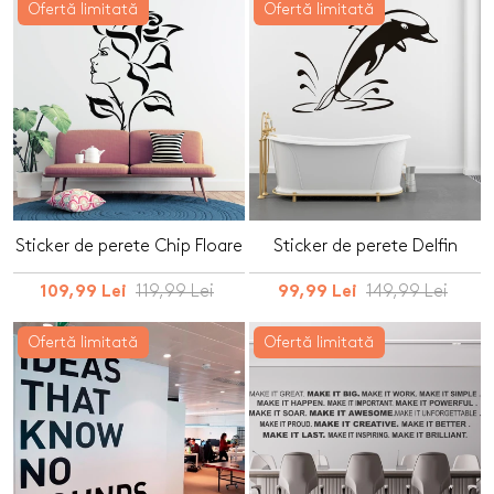
Ofertă limitată
Ofertă limitată
Sticker de perete Chip Floare
Sticker de perete Delfin
119,99 Lei
149,99 Lei
109,99 Lei
99,99 Lei
Ofertă limitată
Ofertă limitată