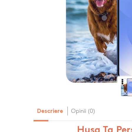
Body-uri copii personalizate
Dop personalizat
de vin
Brelocuri personalizate
Dozatoare de s
Brichete personalizate
personalizate
Briceag personalizat
Genti de plaja p
Genti sport pers
Ghiozdane perso
Halbe de bere pe
Huse personaliza
Opinii (0)
Descriere
Husa Ta Per