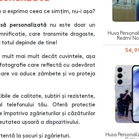
u a exprima ceea ce simțim, nu-i așa?
nu este doar un
să personalizată
Husa Personal
mnificație, care transmite dragoste,
Redmi Not
 totul depinde de tine!
54,99
 mult mai mult decât cuvintele, așa
 fotografie care reflectă cu adevărat
 care va aduce zâmbete și va proteja
ile de calitate, subțiri și rezistente,
l telefonului tău. Oferă protecție
 împotriva zgârieturilor și căzăturilor
eutatea ușoară a dispozitivului.
Husa Personal
entă la șocuri și zgârieturi.