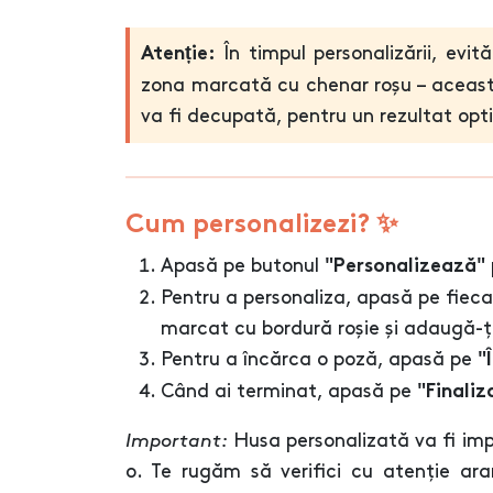
În timpul personalizării, evi
Atenție:
zona marcată cu chenar roșu – aceast
va fi decupată, pentru un rezultat opt
Cum personalizezi? ✨
Apasă pe butonul
"Personalizează"
Pentru a personaliza, apasă pe fiec
marcat cu bordură roșie și adaugă-ți
Pentru a încărca o poză, apasă pe
"
Când ai terminat, apasă pe
"Finaliz
Important:
Husa personalizată va fi im
o. Te rugăm să verifici cu atenție aran