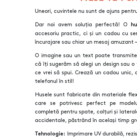
Uneori, cuvintele nu sunt de ajuns pentr
Dar noi avem soluția perfectă! O
hu
accesoriu practic, ci și un cadou cu se
încurajare sau chiar un mesaj amuzant –
O imagine sau un text poate transmite
că îți sugerăm să alegi un design sau o
ce vrei să spui. Crează un cadou unic,
telefonul în stil!
Husele sunt fabricate din materiale flexib
care se potrivesc perfect pe modelu
completă pentru spate, colțuri și laterale
accidentale, păstrând în același timp gr
Imprimare UV durabilă, rezist
Tehnologie: