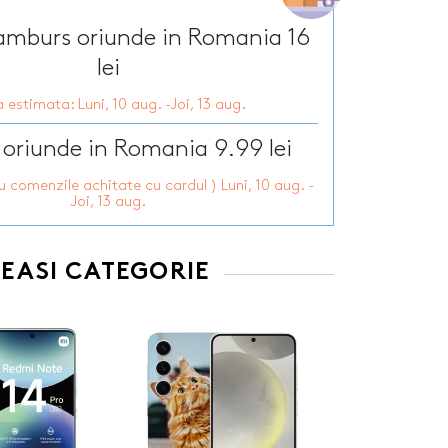
Tirbusoane personalizate
arie
Tocatoare personalizate
ramburs oriunde in Romania 16
ersonalizate
Tricouri personalizate
HOT
lei
zate
HOT
Trofee personalizate
 estimata: Luni, 10 aug. -Joi, 13 aug.
r personalizate
Tablouri canvas
pii
HOT
Tablouri motivationale
 oriunde in Romania 9.99 lei
rsonalizate
Tablouri personalizate
ru comenzile achitate cu cardul ) Luni, 10 aug. -
 lumanări
Joi, 13 aug.
EEASI CATEGORIE