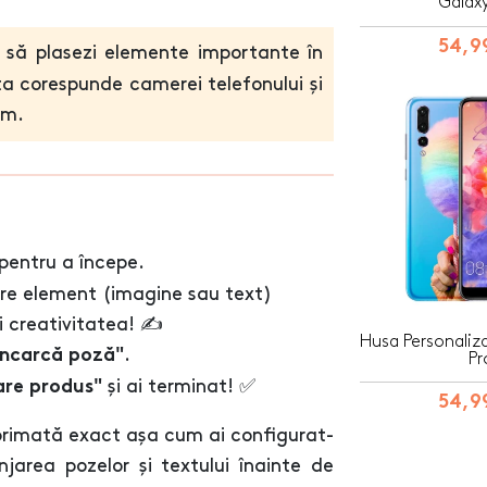
Galax
54,99
tă să plasezi elemente importante în
a corespunde camerei telefonului și
im.
pentru a începe.
are element (imagine sau text)
 creativitatea! ✍️
Husa Personaliz
.
Încarcă poză"
Pr
și ai terminat! ✅
are produs"
54,99
primată exact așa cum ai configurat-
jarea pozelor și textului înainte de