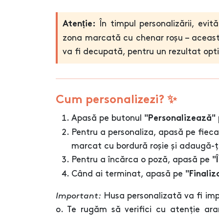
În timpul personalizării, evi
Atenție:
zona marcată cu chenar roșu – aceast
va fi decupată, pentru un rezultat opt
Cum personalizezi? ✨
Apasă pe butonul
"Personalizează"
Pentru a personaliza, apasă pe fiec
marcat cu bordură roșie și adaugă-ți
Pentru a încărca o poză, apasă pe
"
Când ai terminat, apasă pe
"Finaliz
Important:
Husa personalizată va fi im
o. Te rugăm să verifici cu atenție aran