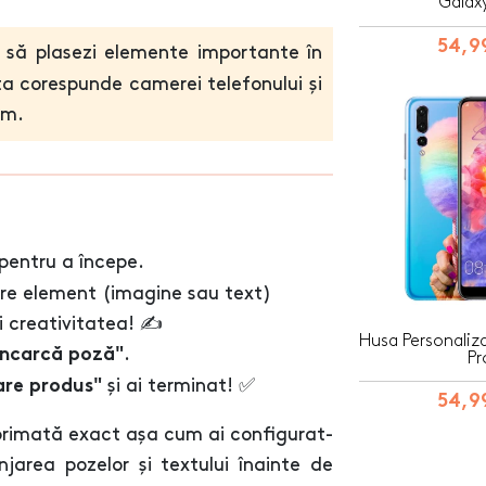
Galax
54,99
tă să plasezi elemente importante în
a corespunde camerei telefonului și
im.
pentru a începe.
are element (imagine sau text)
 creativitatea! ✍️
Husa Personaliz
.
Încarcă poză"
Pr
și ai terminat! ✅
are produs"
54,99
primată exact așa cum ai configurat-
jarea pozelor și textului înainte de