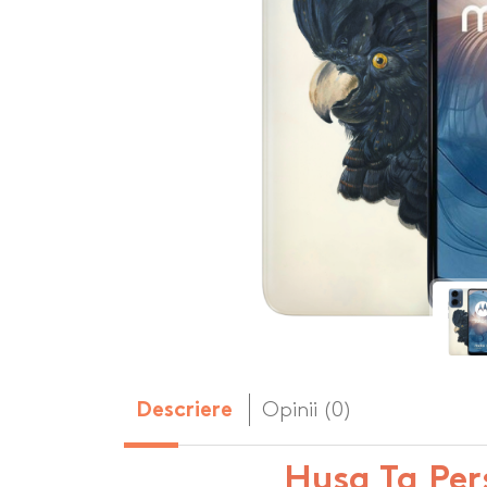
Body-uri copii personalizate
Dop personalizat
de vin
Brelocuri personalizate
Dozatoare de s
Brichete personalizate
personalizate
Briceag personalizat
Genti de plaja p
Genti sport pers
Ghiozdane perso
Halbe de bere pe
Huse personaliza
Opinii (0)
Descriere
Husa Ta Per