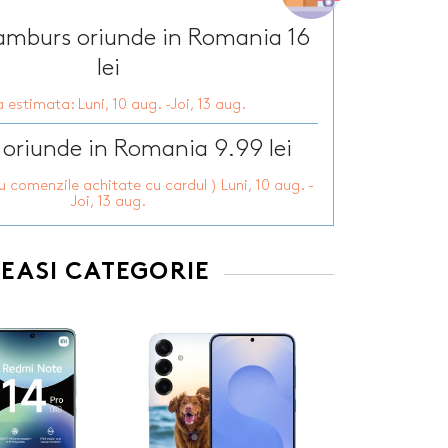
Tirbusoane personalizate
arie
Tocatoare personalizate
ramburs oriunde in Romania 16
ersonalizate
Tricouri personalizate
HOT
lei
zate
HOT
Trofee personalizate
 estimata: Luni, 10 aug. -Joi, 13 aug.
r personalizate
Tablouri canvas
pii
HOT
Tablouri motivationale
 oriunde in Romania 9.99 lei
rsonalizate
Tablouri personalizate
ru comenzile achitate cu cardul ) Luni, 10 aug. -
 lumanări
Joi, 13 aug.
EEASI CATEGORIE