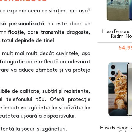
u a exprima ceea ce simțim, nu-i așa?
nu este doar un
să personalizată
Husa Personal
mnificație, care transmite dragoste,
Redmi Not
 totul depinde de tine!
54,99
 mult mai mult decât cuvintele, așa
 fotografie care reflectă cu adevărat
 care va aduce zâmbete și va proteja
ile de calitate, subțiri și rezistente,
l telefonului tău. Oferă protecție
 împotriva zgârieturilor și căzăturilor
eutatea ușoară a dispozitivului.
Husa Personal
entă la șocuri și zgârieturi.