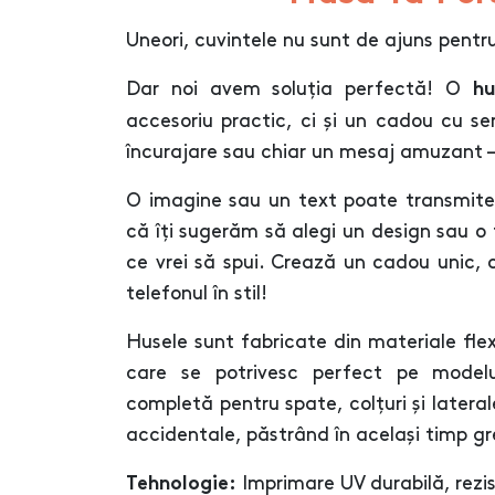
Uneori, cuvintele nu sunt de ajuns pentr
Dar noi avem soluția perfectă! O
hu
accesoriu practic, ci și un cadou cu se
încurajare sau chiar un mesaj amuzant –
O imagine sau un text poate transmite
că îți sugerăm să alegi un design sau o
ce vrei să spui. Crează un cadou unic,
telefonul în stil!
Husele sunt fabricate din materiale flexib
care se potrivesc perfect pe modelu
completă pentru spate, colțuri și laterale
accidentale, păstrând în același timp gr
Imprimare UV durabilă, rezist
Tehnologie: