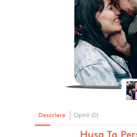
Body-uri copii personalizate
Dop personalizat
de vin
Brelocuri personalizate
Dozatoare de s
Brichete personalizate
personalizate
Briceag personalizat
Genti de plaja p
Genti sport pers
Ghiozdane perso
Halbe de bere pe
Huse personaliza
Opinii (0)
Descriere
Husa Ta Per