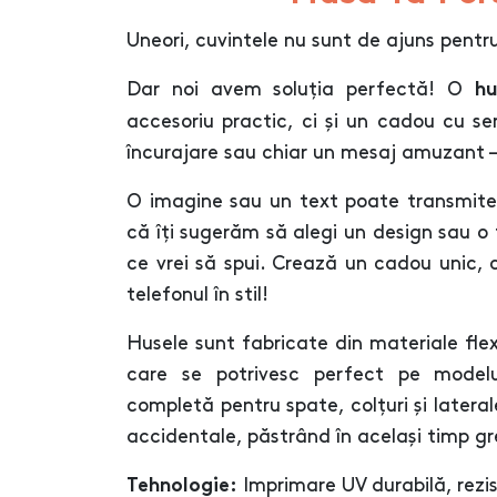
Uneori, cuvintele nu sunt de ajuns pentr
Dar noi avem soluția perfectă! O
hu
accesoriu practic, ci și un cadou cu se
încurajare sau chiar un mesaj amuzant –
O imagine sau un text poate transmite
că îți sugerăm să alegi un design sau o
ce vrei să spui. Crează un cadou unic,
telefonul în stil!
Husele sunt fabricate din materiale flexib
care se potrivesc perfect pe modelu
completă pentru spate, colțuri și laterale
accidentale, păstrând în același timp gr
Imprimare UV durabilă, rezist
Tehnologie: