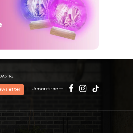
NOASTRE
Urmariti-ne —
newsletter