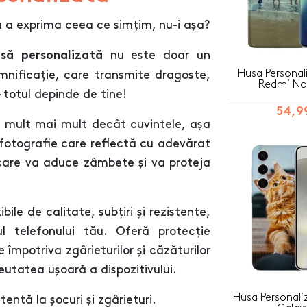
u a exprima ceea ce simțim, nu-i așa?
nu este doar un
să personalizată
Husa Personal
mnificație, care transmite dragoste,
Redmi Not
 totul depinde de tine!
54,99
 mult mai mult decât cuvintele, așa
 fotografie care reflectă cu adevărat
 care va aduce zâmbete și va proteja
ile de calitate, subțiri și rezistente,
l telefonului tău. Oferă protecție
 împotriva zgârieturilor și căzăturilor
eutatea ușoară a dispozitivului.
Husa Personal
entă la șocuri și zgârieturi.