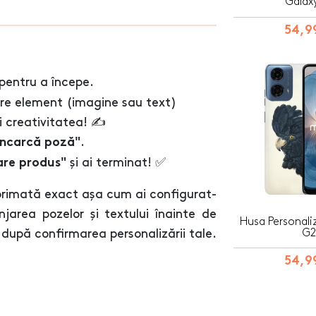
Galax
54,99
pentru a începe.
are element (imagine sau text)
 creativitatea! ✍️
.
Încarcă poză"
și ai terminat! ✅
are produs"
primată exact așa cum ai configurat-
jarea pozelor și textului înainte de
Husa Personali
G2
după confirmarea personalizării tale.
54,99