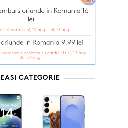
Tirbusoane personalizate
arie
Tocatoare personalizate
ramburs oriunde in Romania 16
ersonalizate
Tricouri personalizate
HOT
lei
zate
HOT
Trofee personalizate
 estimata: Luni, 10 aug. -Joi, 13 aug.
r personalizate
Tablouri canvas
pii
HOT
Tablouri motivationale
 oriunde in Romania 9.99 lei
rsonalizate
Tablouri personalizate
ru comenzile achitate cu cardul ) Luni, 10 aug. -
 lumanări
Joi, 13 aug.
EEASI CATEGORIE