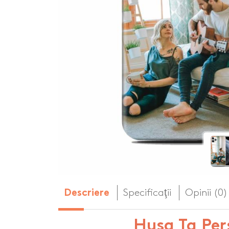
Body-uri copii personalizate
Dop personalizat
de vin
Brelocuri personalizate
Dozatoare de s
Brichete personalizate
personalizate
Briceag personalizat
Genti de plaja p
Genti sport pers
Ghiozdane perso
Halbe de bere pe
Huse personaliza
Specificaţii
Opinii (0)
Descriere
Husa Ta Per