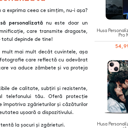
u a exprima ceea ce simțim, nu-i așa?
nu este doar un
să personalizată
Husa Personali
mnificație, care transmite dragoste,
Pro 
 totul depinde de tine!
54,99
 mult mai mult decât cuvintele, așa
 fotografie care reflectă cu adevărat
 care va aduce zâmbete și va proteja
ile de calitate, subțiri și rezistente,
l telefonului tău. Oferă protecție
 împotriva zgârieturilor și căzăturilor
eutatea ușoară a dispozitivului.
Husa Personali
entă la șocuri și zgârieturi.