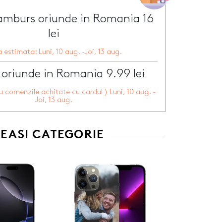
Tirbusoane personalizate
arie
Tocatoare personalizate
ramburs oriunde in Romania 16
ersonalizate
Tricouri personalizate
HOT
lei
zate
HOT
Trofee personalizate
 estimata: Luni, 10 aug. -Joi, 13 aug.
r personalizate
Tablouri canvas
pii
HOT
Tablouri motivationale
 oriunde in Romania 9.99 lei
rsonalizate
Tablouri personalizate
ru comenzile achitate cu cardul ) Luni, 10 aug. -
 lumanări
Joi, 13 aug.
EEASI CATEGORIE