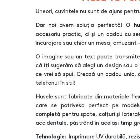
Uneori, cuvintele nu sunt de ajuns pentr
Dar noi avem soluția perfectă! O
hu
accesoriu practic, ci și un cadou cu se
încurajare sau chiar un mesaj amuzant –
O imagine sau un text poate transmite
că îți sugerăm să alegi un design sau o
ce vrei să spui. Crează un cadou unic,
telefonul în stil!
Husele sunt fabricate din materiale flexib
care se potrivesc perfect pe modelu
completă pentru spate, colțuri și laterale
accidentale, păstrând în același timp gr
Imprimare UV durabilă, rezist
Tehnologie: