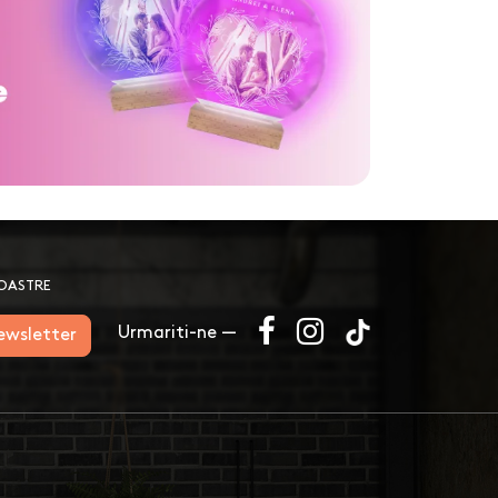
NOASTRE
Urmariti-ne —
newsletter