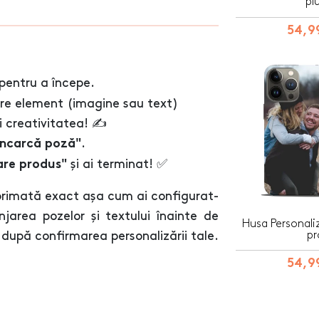
pl
54,99
pentru a începe.
are element (imagine sau text)
 creativitatea! ✍️
.
Încarcă poză"
și ai terminat! ✅
are produs"
primată exact așa cum ai configurat-
jarea pozelor și textului înainte de
Husa Personali
pr
după confirmarea personalizării tale.
54,99