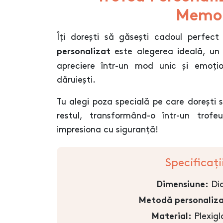
Memor
Îți dorești să găsești cadoul perfe
este alegerea ideală, un 
personalizat
apreciere într-un mod unic și emoțio
dăruiești.
Tu alegi poza specială pe care dorești
restul, transformând-o într-un trof
impresiona cu siguranță!
Specificați
Dia
Dimensiune:
Metodă personaliza
Plexigl
Material: