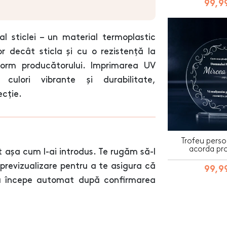
99,99
al sticlei – un material termoplastic
r decât sticla și cu o rezistență la
orm producătorului. Imprimarea UV
culori vibrante și durabilitate,
ecție.
Trofeu perso
acorda pro
 așa cum l-ai introdus. Te rugăm să-l
e previzualizare pentru a te asigura că
99,99
ția începe automat după confirmarea