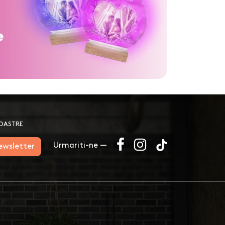
NOASTRE
Urmariti-ne —
newsletter