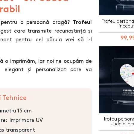
abil
Trofeu persona
ct pentru o persoană dragă?
Trofeul
inceput
gest care transmite recunoștință și
99,99
nant pentru cel căruia vrei să i-l
 să o imprimăm, iar noi ne ocupăm de
eu elegant și personalizat care va
i Tehnice
metru 15 cm
Trofeu persona
Imprimare UV
re:
unde a inc
as transparent