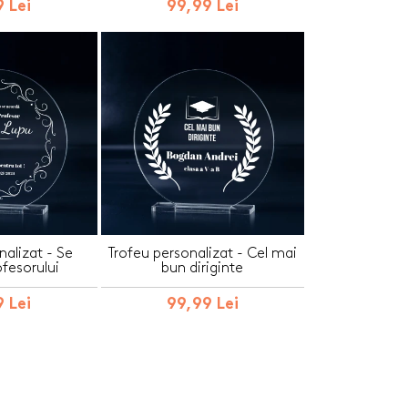
 Lei
99,99 Lei
nalizat - Se
Trofeu personalizat - Cel mai
fesorului
bun diriginte
 Lei
99,99 Lei