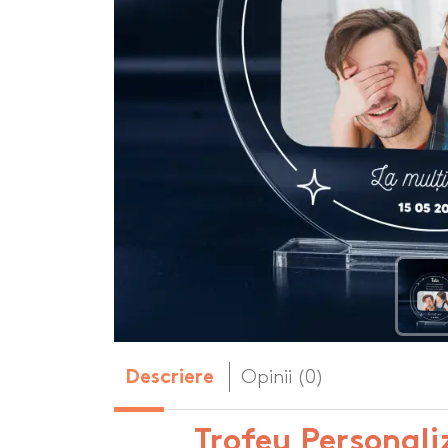
Body-uri copii personalizate
Dop personalizat
de vin
Brelocuri personalizate
Dozatoare de s
Brichete personalizate
personalizate
Briceag personalizat
Genti de plaja p
Genti sport pers
Ghiozdane perso
Halbe de bere pe
Huse personaliza
Opinii (0)
Descriere
Trofeu Personal