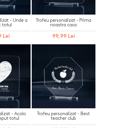
lizat - Unde a
Trofeu personalizat - Prima
 totul
noastra casa
 Lei
99,99 Lei
lizat - Acolo
Trofeu personalizat - Best
eput totul
teacher club