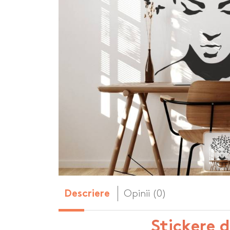
Body-uri copii personalizate
Dop personalizat
de vin
Brelocuri personalizate
Dozatoare de s
Brichete personalizate
personalizate
Briceag personalizat
Genti de plaja p
Genti sport pers
Ghiozdane perso
Halbe de bere pe
Huse personaliza
Opinii (0)
Descriere
Stickere 