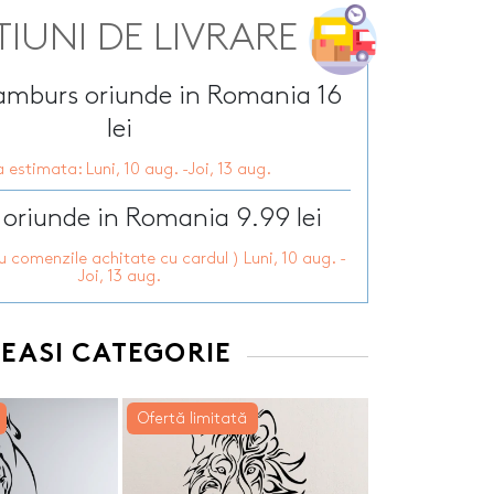
Tirbusoane personalizate
arie
TIUNI DE LIVRARE
Tocatoare personalizate
ersonalizate
Tricouri personalizate
HOT
zate
ramburs oriunde in Romania 16
HOT
Trofee personalizate
r personalizate
Tablouri canvas
lei
pii
HOT
Tablouri motivationale
 estimata: Luni, 10 aug. -Joi, 13 aug.
rsonalizate
Tablouri personalizate
 lumanări
 oriunde in Romania 9.99 lei
ru comenzile achitate cu cardul ) Luni, 10 aug. -
Joi, 13 aug.
EEASI CATEGORIE
Ofertă limitată