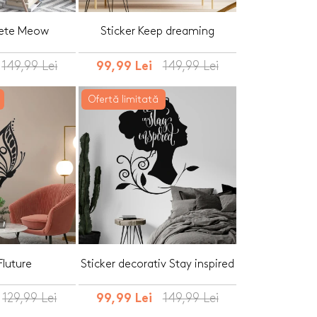
rete Meow
Sticker Keep dreaming
149,99 Lei
149,99 Lei
99,99 Lei
Ofertă limitată
Fluture
Sticker decorativ Stay inspired
129,99 Lei
149,99 Lei
99,99 Lei