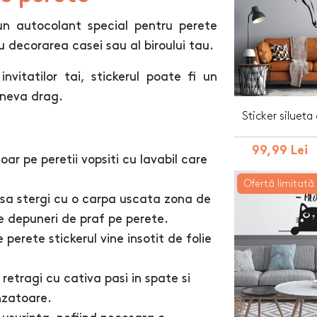
un autocolant special pentru perete
u decorarea casei sau al biroului tau.
invitatilor tai, stickerul poate fi un
ineva drag.
Sticker silueta
99,99 Lei
oar pe peretii vopsiti cu lavabil care
Ofertă limitată
 sa stergi cu o carpa uscata zona de
e depuneri de praf pe perete.
perete stickerul vine insotit de folie
retragi cu cativa pasi in spate si
nzatoare.