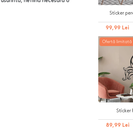
 usurinta, nefiind necesara o
Sticker pe
99,99 Lei
Ofertă limitată
Sticker 
89,99 Lei