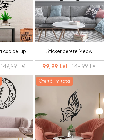
ta cap de lup
Sticker perete Meow
149,99 Lei
149,99 Lei
99,99 Lei
Ofertă limitată