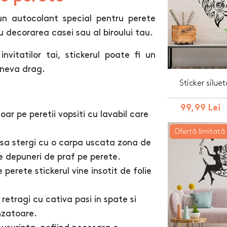
un autocolant special pentru perete
u decorarea casei sau al biroului tau.
invitatilor tai, stickerul poate fi un
ineva drag.
Sticker silue
99,99 Lei
oar pe peretii vopsiti cu lavabil care
Ofertă limitată
 sa stergi cu o carpa uscata zona de
e depuneri de praf pe perete.
perete stickerul vine insotit de folie
retragi cu cativa pasi in spate si
nzatoare.