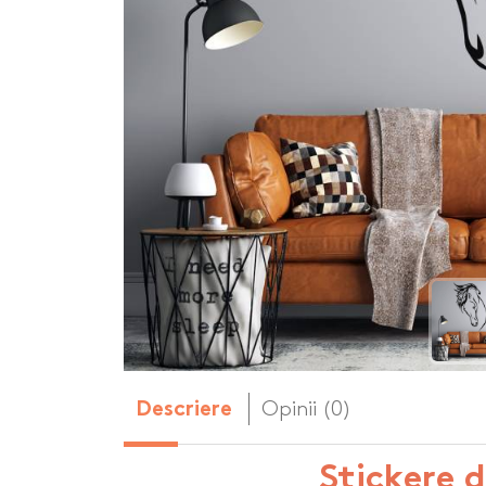
Body-uri copii personalizate
Dop personalizat
de vin
Brelocuri personalizate
Dozatoare de s
Brichete personalizate
personalizate
Briceag personalizat
Genti de plaja p
Genti sport pers
Ghiozdane perso
Halbe de bere pe
Huse personaliza
Opinii (0)
Descriere
Stickere 