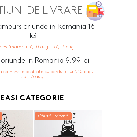
Tirbusoane personalizate
arie
TIUNI DE LIVRARE
Tocatoare personalizate
ersonalizate
Tricouri personalizate
HOT
zate
ramburs oriunde in Romania 16
HOT
Trofee personalizate
r personalizate
Tablouri canvas
lei
pii
HOT
Tablouri motivationale
 estimata: Luni, 10 aug. -Joi, 13 aug.
rsonalizate
Tablouri personalizate
 lumanări
 oriunde in Romania 9.99 lei
ru comenzile achitate cu cardul ) Luni, 10 aug. -
Joi, 13 aug.
EEASI CATEGORIE
Ofertă limitată