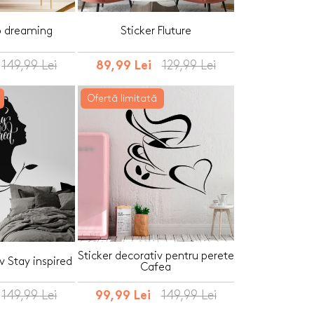
p dreaming
Sticker Fluture
149,99 Lei
129,99 Lei
89,99 Lei
Ofertă limitată
Sticker decorativ pentru perete
v Stay inspired
Cafea
149,99 Lei
149,99 Lei
99,99 Lei