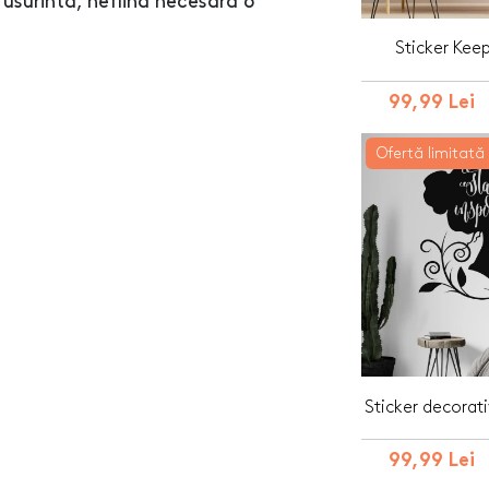
 usurinta, nefiind necesara o
Sticker Kee
99,99 Lei
Ofertă limitată
Sticker decorati
99,99 Lei