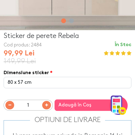
Sticker de perete Rebela
Cod produs:
2484
În Stoc
99,99 Lei
149,99 Lei
Dimensiune sticker
Adaugă în Coş
OPTIUNI DE LIVRARE