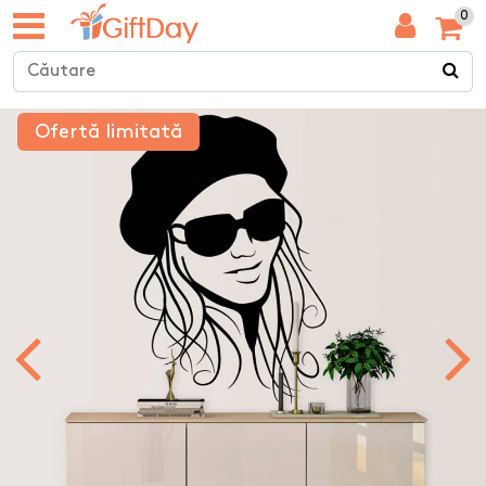
0
Ofertă limitată