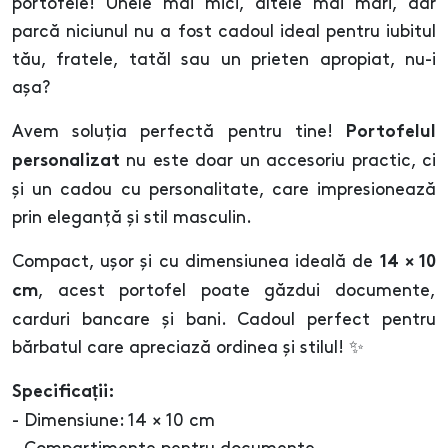
portofele! Unele mai mici, altele mai mari, dar
parcă niciunul nu a fost cadoul ideal pentru iubitul
tău, fratele, tatăl sau un prieten apropiat, nu-i
așa?
Avem soluția perfectă pentru tine!
Portofelul
nu este doar un accesoriu practic, ci
personalizat
și un cadou cu personalitate, care impresionează
prin eleganță și stil masculin.
Compact, ușor și cu dimensiunea ideală de
14 × 10
, acest portofel poate găzdui documente,
cm
carduri bancare și bani. Cadoul perfect pentru
bărbatul care apreciază ordinea și stilul! ✨
Specificații:
- Dimensiune: 14 × 10 cm