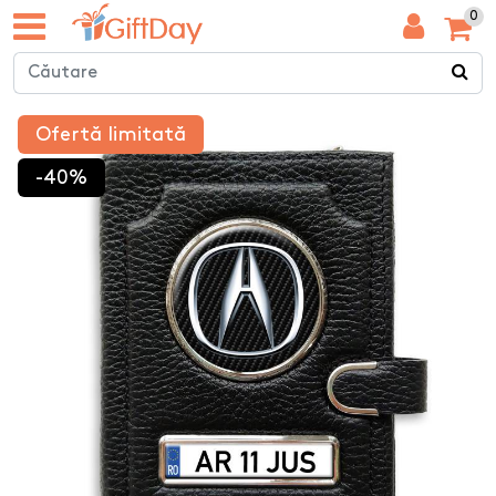
0
Ofertă limitată
-40%