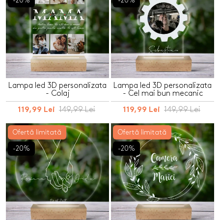
-20%
-20%
Lampa led 3D personalizata
Lampa led 3D personalizata
- Colaj
- Cel mai bun mecanic
149,99 Lei
149,99 Lei
119,99 Lei
119,99 Lei
Ofertă limitată
Ofertă limitată
-20%
-20%