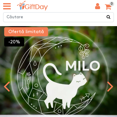
0
Ofertă limitată
-20%