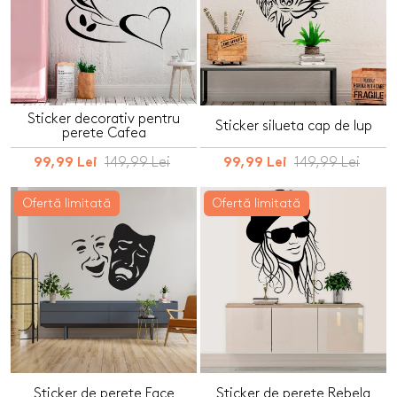
Sticker decorativ pentru
Sticker silueta cap de lup
perete Cafea
149,99 Lei
149,99 Lei
99,99 Lei
99,99 Lei
Ofertă limitată
Ofertă limitată
Sticker de perete Face
Sticker de perete Rebela