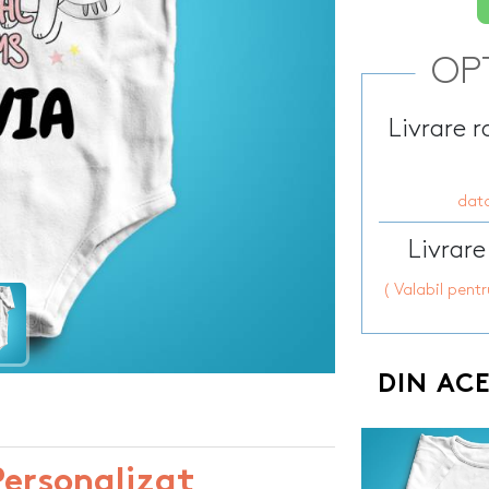
 pentru sticla
Sorturi de bucat
PetGift
personalizate
Penare personalizate
HOT
apun
Steaguri auto p
OP
Perne personalizate
Sticle personali
Placi de ardezie personalizate
ersonalizate
Sticle de buzuna
Livrare 
Portfarduri personalizate
onalizate
Sticle pentru co
Portofele port acte
nalizate
HOT
Stickere auto pe
Prosoape de bumbac
rsonalizate
data
Suporturi pentru
personalizate
te
Livrare
( Valabil pent
DIN AC
Personalizat