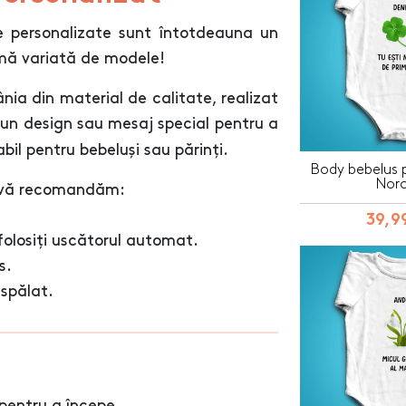
e personalizate sunt întotdeauna un
amă variată de modele!
ia din material de calitate, realizat
 un design sau mesaj special pentru a
bil pentru bebeluși sau părinți.
Body bebelus p
Noro
i, vă recomandăm:
39,99
folosiți uscătorul automat.
s.
 spălat.
pentru a începe.