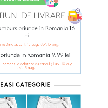
Tirbusoane personalizate
arie
Tocatoare personalizate
ersonalizate
TIUNI DE LIVRARE
Tricouri personalizate
HOT
zate
HOT
Trofee personalizate
r personalizate
Tablouri canvas
ramburs oriunde in Romania 16
pii
HOT
Tablouri motivationale
lei
rsonalizate
Tablouri personalizate
 estimata: Luni, 10 aug. -Joi, 13 aug.
 lumanări
 oriunde in Romania 9.99 lei
ru comenzile achitate cu cardul ) Luni, 10 aug. -
Joi, 13 aug.
EEASI CATEGORIE