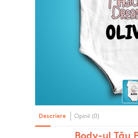
Body-uri copii personalizate
Dop personalizat
de vin
Brelocuri personalizate
Dozatoare de s
Brichete personalizate
personalizate
Briceag personalizat
Genti de plaja p
Genti sport pers
Ghiozdane perso
Halbe de bere pe
Huse personaliza
Opinii (0)
Descriere
Body-ul Tău 