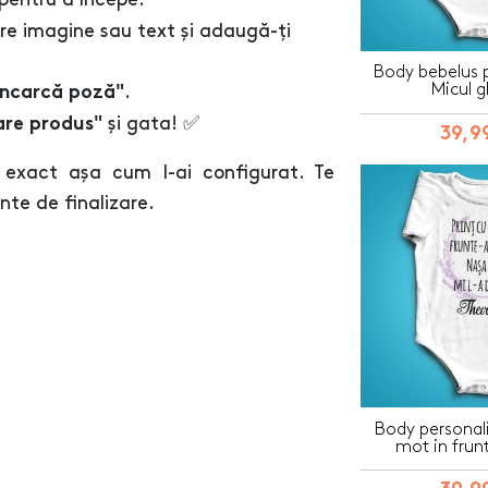
re imagine sau text și adaugă-ți
Body bebelus p
Micul g
.
Încarcă poză"
și gata! ✅
are produs"
39,99
 exact așa cum l-ai configurat. Te
inte de finalizare.
Body personali
mot in frun