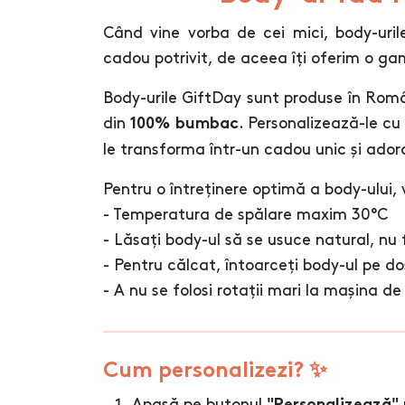
Când vine vorba de cei mici, body-uril
cadou potrivit, de aceea îți oferim o g
Body-urile GiftDay sunt produse în Român
din
. Personalizează-le cu
100% bumbac
le transforma într-un cadou unic și adora
Pentru o întreținere optimă a body-ulu
- Temperatura de spălare maxim 30°C
- Lăsați body-ul să se usuce natural, nu 
- Pentru călcat, întoarceți body-ul pe do
- A nu se folosi rotații mari la mașina de
Cum personalizezi? ✨
Apasă pe butonul