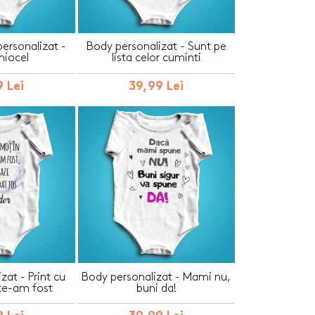
ersonalizat -
Body personalizat - Sunt pe
hiocel
lista celor cuminti
 Lei
39,99 Lei
zat - Print cu
Body personalizat - Mami nu,
te-am fost
buni da!