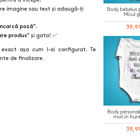
re imagine sau text și adaugă-ți
Body bebelus p
Micul g
.
Încarcă poză"
39,99
și gata! ✅
are produs"
 exact așa cum l-ai configurat. Te
inte de finalizare.
Body personali
mot in frun
39,99