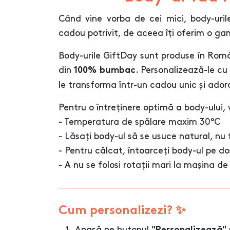
Când vine vorba de cei mici, body-uril
cadou potrivit, de aceea îți oferim o g
Body-urile GiftDay sunt produse în Român
din
. Personalizează-le cu
100% bumbac
le transforma într-un cadou unic și adora
Pentru o întreținere optimă a body-ulu
- Temperatura de spălare maxim 30°C
- Lăsați body-ul să se usuce natural, nu 
- Pentru călcat, întoarceți body-ul pe do
- A nu se folosi rotații mari la mașina de
Cum personalizezi? ✨
Apasă pe butonul