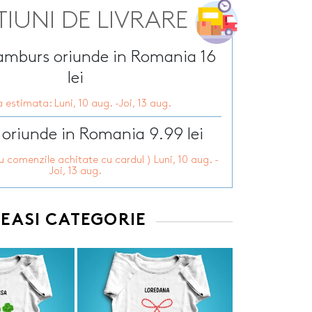
Tirbusoane personalizate
arie
TIUNI DE LIVRARE
Tocatoare personalizate
ersonalizate
Tricouri personalizate
HOT
ramburs oriunde in Romania 16
zate
HOT
Trofee personalizate
lei
r personalizate
Tablouri canvas
pii
HOT
Tablouri motivationale
 estimata: Luni, 10 aug. -Joi, 13 aug.
rsonalizate
Tablouri personalizate
 oriunde in Romania 9.99 lei
 lumanări
ru comenzile achitate cu cardul ) Luni, 10 aug. -
Joi, 13 aug.
EEASI CATEGORIE