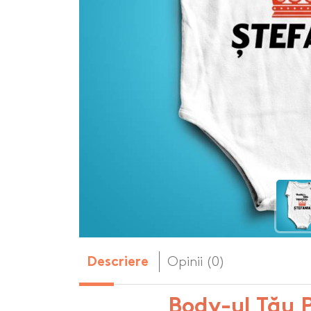
Body-uri copii personalizate
Dop personalizat
de vin
Brelocuri personalizate
Dozatoare de s
Brichete personalizate
personalizate
Briceag personalizat
Genti de plaja p
Genti sport pers
Ghiozdane perso
Halbe de bere pe
Huse personaliza
Opinii (0)
Descriere
Body-ul Tău 