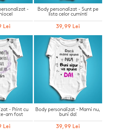
ersonalizat -
Body personalizat - Sunt pe
hiocel
lista celor cuminti
 Lei
39,99 Lei
zat - Print cu
Body personalizat - Mami nu,
te-am fost
buni da!
 Lei
39,99 Lei