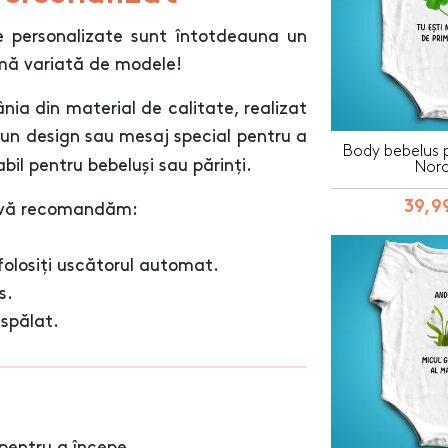
e personalizate sunt întotdeauna un
amă variată de modele!
ia din material de calitate, realizat
 un design sau mesaj special pentru a
Body bebelus p
bil pentru bebeluși sau părinți.
Noro
39,99
i, vă recomandăm:
folosiți uscătorul automat.
s.
 spălat.
pentru a începe.