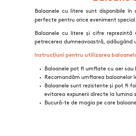
Baloanele cu litere sunt disponibile î
perfecte pentru orice eveniment special
Baloanele cu litere și cifre reprezin
petrecerea dumneavoastră, adăugând un 
Instrucțiuni pentru utilizarea baloanel
Baloanele pot fi umflate cu aer sau h
Recomandăm umflarea baloanelor len
Baloanele sunt rezistente și pot fi fo
evitarea expunerii directe la lumina s
Bucură-te de magia pe care baloanele