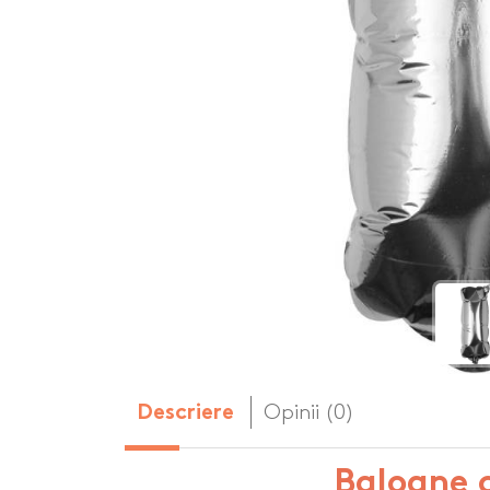
Body-uri copii personalizate
Dop personalizat
de vin
Brelocuri personalizate
Dozatoare de s
Brichete personalizate
personalizate
Briceag personalizat
Genti de plaja p
Genti sport pers
Ghiozdane perso
Halbe de bere pe
Huse personaliza
Opinii (0)
Descriere
Baloane c