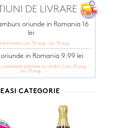
Tirbusoane personalizate
arie
TIUNI DE LIVRARE
Tocatoare personalizate
ersonalizate
Tricouri personalizate
HOT
ramburs oriunde in Romania 16
zate
HOT
Trofee personalizate
r personalizate
lei
Tablouri canvas
pii
HOT
Tablouri motivationale
 estimata: Luni, 10 aug. -Joi, 13 aug.
rsonalizate
Tablouri personalizate
 lumanări
 oriunde in Romania 9.99 lei
ru comenzile achitate cu cardul ) Luni, 10 aug. -
Joi, 13 aug.
EEASI CATEGORIE