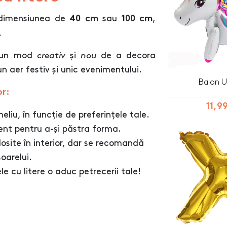
n dimensiunea de
sau
,
40 cm
100 cm
.
tă un mod
creativ
și
nou
de a decora
aer festiv și unic evenimentului.
Balon U
or:
11,99
eliu, în funcție de preferințele tale.
t pentru a-și păstra forma.
losite în interior, dar se recomandă
oarelui.
 cu litere o aduc petrecerii tale!