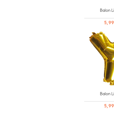
Balon L
5,99
Balon L
5,99