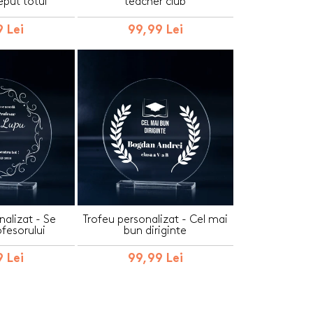
eput totul
teacher club
 Lei
99,99 Lei
nalizat - Se
Trofeu personalizat - Cel mai
fesorului
bun diriginte
 Lei
99,99 Lei