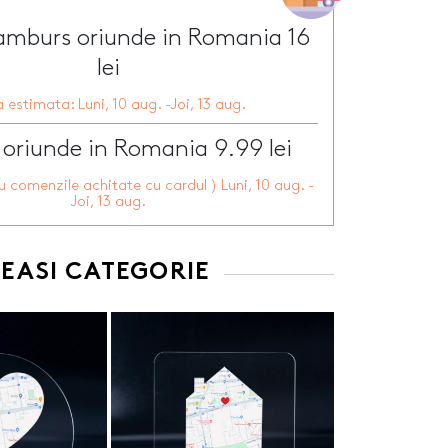
Tirbusoane personalizate
arie
Tocatoare personalizate
ramburs oriunde in Romania 16
ersonalizate
Tricouri personalizate
HOT
lei
zate
HOT
Trofee personalizate
 estimata: Luni, 10 aug. -Joi, 13 aug.
r personalizate
Tablouri canvas
pii
HOT
Tablouri motivationale
 oriunde in Romania 9.99 lei
rsonalizate
Tablouri personalizate
ru comenzile achitate cu cardul ) Luni, 10 aug. -
 lumanări
Joi, 13 aug.
EEASI CATEGORIE