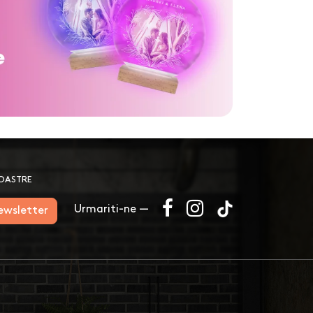
NOASTRE
Urmariti-ne —
newsletter