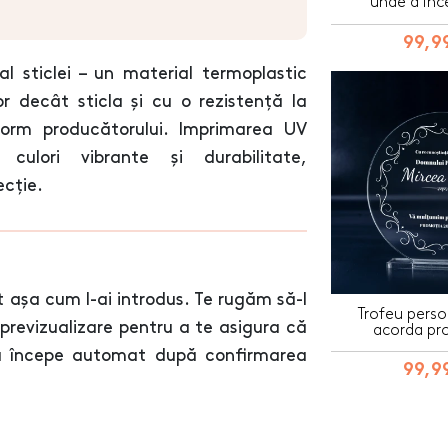
unde a inc
99,99
al sticlei – un material termoplastic
r decât sticla și cu o rezistență la
orm producătorului. Imprimarea UV
culori vibrante și durabilitate,
ecție.
 așa cum l-ai introdus. Te rugăm să-l
Trofeu perso
e previzualizare pentru a te asigura că
acorda pro
ția începe automat după confirmarea
99,99