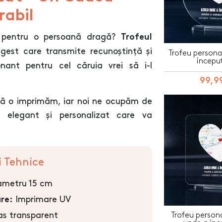
abil
ct pentru o persoană dragă?
Trofeul
gest care transmite recunoștință și
Trofeu persona
inceput
nant pentru cel căruia vrei să i-l
99,99
 să o imprimăm, iar noi ne ocupăm de
eu elegant și personalizat care va
i Tehnice
metru 15 cm
Imprimare UV
re:
as transparent
Trofeu persona