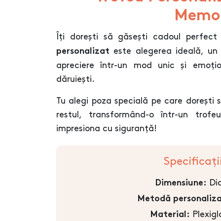
Memor
Îți dorești să găsești cadoul perfe
este alegerea ideală, un 
personalizat
apreciere într-un mod unic și emoțio
dăruiești.
Tu alegi poza specială pe care dorești
restul, transformând-o într-un trof
impresiona cu siguranță!
Specificați
Dia
Dimensiune:
Metodă personaliza
Plexigl
Material: