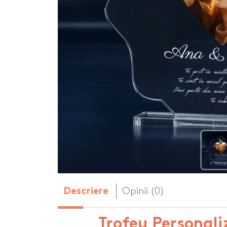
Body-uri copii personalizate
Dop personalizat
de vin
Brelocuri personalizate
Dozatoare de s
Brichete personalizate
personalizate
Briceag personalizat
Genti de plaja p
Genti sport pers
Ghiozdane perso
Halbe de bere pe
Huse personaliza
Opinii (0)
Descriere
Trofeu Personal