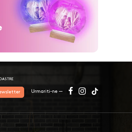
NOASTRE
Urmariti-ne —
newsletter