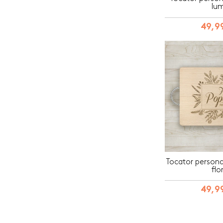
lum
49,99
Tocator persona
flo
49,99