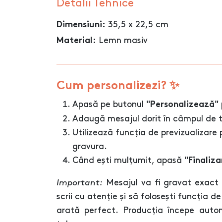
Detalii Tehnice
35,5 x 22,5 cm
Dimensiuni:
Lemn masiv
Material:
Cum personalizezi? ✨
Apasă pe butonul
"Personalizează"
Adaugă mesajul dorit în câmpul de tex
Utilizează funcția de previzualizare
gravura.
Când ești mulțumit, apasă
"Finaliz
Important:
Mesajul va fi gravat exact 
scrii cu atenție și să folosești funcția d
arată perfect. Producția începe auto