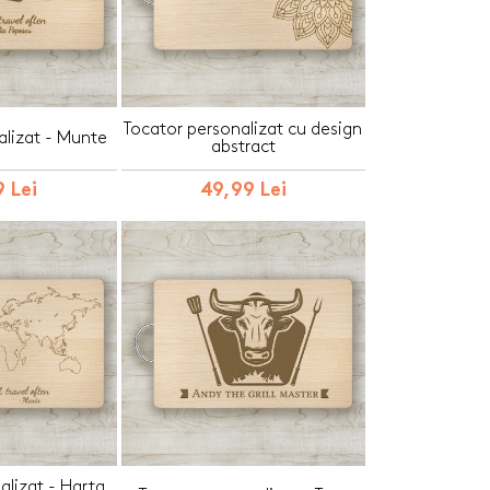
Tocator personalizat cu design
alizat - Munte
abstract
 Lei
49,99 Lei
alizat - Harta