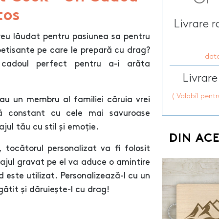
tos
Livrare 
reu lăudat pentru pasiunea sa pentru
petisante pe care le prepară cu drag?
data
adoul perfect pentru a-i arăta
Livrare
( Valabil pent
au un membru al familiei căruia vrei
ță constant cu cele mai savuroase
ul tău cu stil și emoție.
DIN AC
 tocătorul personalizat va fi folosit
sajul gravat pe el va aduce o amintire
este utilizat. Personalizează-l cu un
ătit și dăruiește-l cu drag!