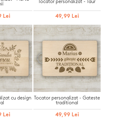
Tocator personalizat - Taur
ii
 Lei
49,99 Lei
lizat cu design
Tocator personalizat - Gateste
ral
traditional
 Lei
49,99 Lei