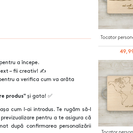
Tocator person
49,99
pentru a începe.
t – fii creativ! ✍️
 pentru a verifica cum va arăta
și gata! ✅
are produs"
așa cum l-ai introdus. Te rugăm să-l
e previzualizare pentru a te asigura că
mat după confirmarea personalizării
Tocator person