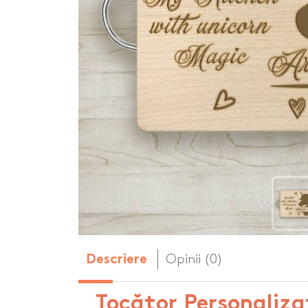
Body-uri copii personalizate
Dop personalizat
de vin
Brelocuri personalizate
Dozatoare de s
Brichete personalizate
personalizate
Briceag personalizat
Genti de plaja p
Genti sport pers
Ghiozdane perso
Halbe de bere pe
Huse personaliza
Opinii (0)
Descriere
Tocător Personaliz