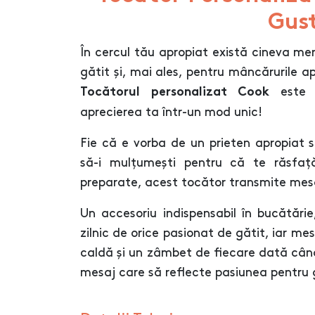
Gus
În cercul tău apropiat există cineva me
gătit și, mai ales, pentru mâncărurile a
este c
Tocătorul personalizat Cook
aprecierea ta într-un mod unic!
Fie că e vorba de un prieten apropiat s
să-i mulțumești pentru că te răsfa
preparate, acest tocător transmite mesaj
Un accesoriu indispensabil în bucătărie,
zilnic de orice pasionat de gătit, iar me
caldă și un zâmbet de fiecare dată când 
mesaj care să reflecte pasiunea pentru g