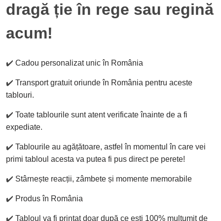
dragă ție în rege sau regină
acum!
✔️
Cadou personalizat unic în România
✔️
Transport gratuit oriunde în România pentru aceste
tablouri.
✔️
Toate tablourile sunt atent verificate înainte de a fi
expediate.
✔️
Tablourile au agățătoare, astfel în momentul în care vei
primi tabloul acesta va putea fi pus direct pe perete!
✔️
Stârnește reacții, zâmbete și momente memorabile
✔️
Produs în România
✔️
Tabloul va fi printat doar după ce ești 100% mulțumit de