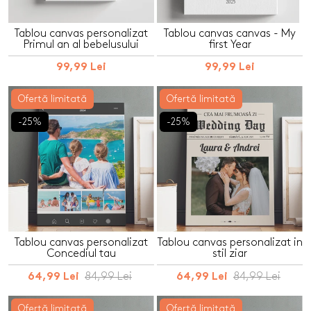
Tablou canvas personalizat
Tablou canvas canvas - My
Primul an al bebelusului
first Year
99,99 Lei
99,99 Lei
Ofertă limitată
Ofertă limitată
-25%
-25%
Tablou canvas personalizat
Tablou canvas personalizat in
Concediul tau
stil ziar
84,99 Lei
84,99 Lei
64,99 Lei
64,99 Lei
Ofertă limitată
Ofertă limitată