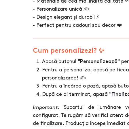
- Materiale de cea mai înaltă calitate ⭐
- Personalizare unică ✍️
- Design elegant și durabil ⚡
- Perfect pentru cadouri sau decor ❤️
Cum personalizezi? ✨
Apasă butonul
pen
"Personalizează"
Pentru a personaliza, apasă pe fieca
personalizarea! ✍️
Pentru a încărca o poză, apasă but
După ce ai terminat, apasă
"Finaliz
Important:
Suportul de lumânare va
configurat. Te rugăm să verifici atent d
de finalizare. Producția începe imediat