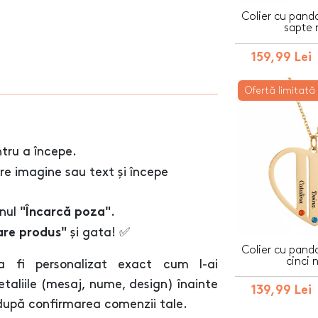
Colier cu pand
sapte
159,99 Lei
Ofertă limitată
tru a începe.
re imagine sau text și începe
onul
.
"Încarcă poza"
și gata! ✅
are produs"
Colier cu pand
cinci
 fi personalizat exact cum l-ai
etaliile (mesaj, nume, design) înainte
139,99 Lei
 după confirmarea comenzii tale.