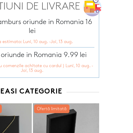
Tirbusoane personalizate
arie
TIUNI DE LIVRARE
Tocatoare personalizate
ersonalizate
Tricouri personalizate
HOT
ramburs oriunde in Romania 16
zate
HOT
Trofee personalizate
lei
r personalizate
Tablouri canvas
pii
HOT
Tablouri motivationale
 estimata: Luni, 10 aug. -Joi, 13 aug.
rsonalizate
Tablouri personalizate
 oriunde in Romania 9.99 lei
 lumanări
ru comenzile achitate cu cardul ) Luni, 10 aug. -
Joi, 13 aug.
EEASI CATEGORIE
Ofertă limitată