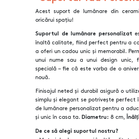
Acest suport de lumânare din ceram
oricărui spațiu!
es
Suportul de lumânare personalizat
înaltă calitate, fiind perfect pentru a 
a oferi un cadou unic și memorabil. Per
unui nume sau a unui design unic, f
specială – fie că este vorba de o aniv
nouă.
Finisajul neted și durabil asigură o util
simplu și elegant se potrivește perfect 
de lumânare personalizat pentru a aduce
și unic în casa ta.
8 cm,
Diametru:
Înăl
De ce să alegi suportul nostru?