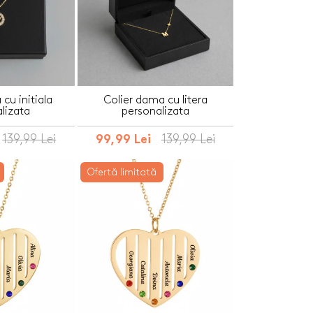
cu initiala
Colier dama cu litera
lizata
personalizata
139,99 Lei
139,99 Lei
99,99 Lei
Ofertă limitată