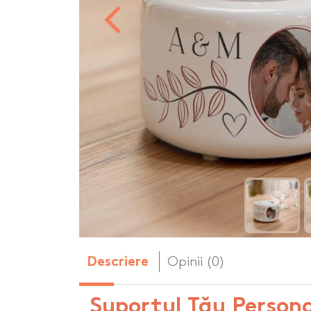
Body-uri copii personalizate
Dop personalizat
de vin
Brelocuri personalizate
Dozatoare de s
Brichete personalizate
personalizate
Briceag personalizat
Genti de plaja p
Genti sport pers
Ghiozdane perso
Halbe de bere pe
Huse personaliza
Opinii (0)
Descriere
Suportul Tău Person