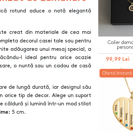
ică rotund aduce o notă elegantă
te creat din materiale de cea mai
completa decorul casei tale sau pentru
Colier dama 
persona
mite adăugarea unui mesaj special, a
ăcându-l ideal pentru orice ocazie
99,99 Lei
ersare, o nuntă sau un cadou de casă
Ofertă limitată
izare de lungă durată, iar designul său
în orice tip de decor. Alege un suport
 căldură și lumină într-un mod stilat
5 cm.
țime: