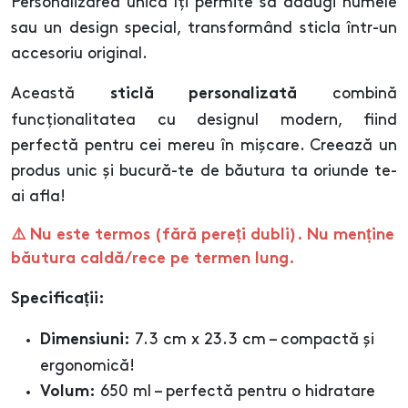
Personalizarea unică îți permite să adaugi numele
sau un design special, transformând sticla într-un
accesoriu original.
Această
combină
sticlă personalizată
funcționalitatea cu designul modern, fiind
perfectă pentru cei mereu în mișcare. Creează un
produs unic și bucură-te de băutura ta oriunde te-
ai afla!
⚠️ Nu este termos (fără pereți dubli). Nu menține
băutura caldă/rece pe termen lung.
Specificații:
7.3 cm x 23.3 cm – compactă și
Dimensiuni:
ergonomică!
650 ml – perfectă pentru o hidratare
Volum: