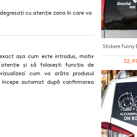
degresați cu atenție zona în care va
Stickere Funny
exact așa cum este introdus, motiv
32,99
atenție și să folosești funcția de
 vizualizezi cum va arăta produsul
va începe automat după confirmarea