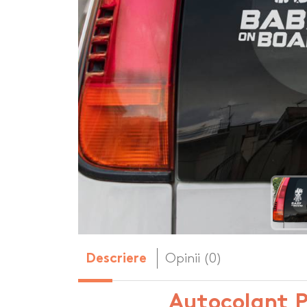
Body-uri copii personalizate
Dop personalizat
de vin
Brelocuri personalizate
Dozatoare de s
Brichete personalizate
personalizate
Briceag personalizat
Genti de plaja p
Genti sport pers
Ghiozdane perso
Halbe de bere pe
Huse personaliza
Opinii (0)
Descriere
Autocolant P