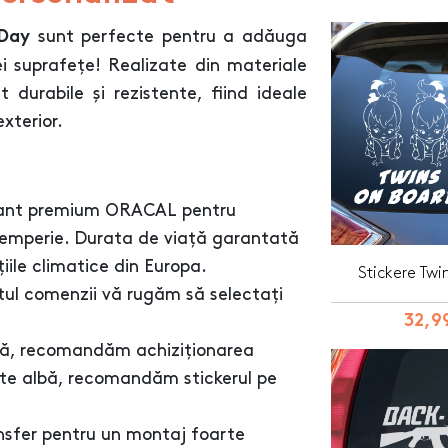
sunt perfecte pentru a adăuga
tDay
ei suprafețe! Realizate din materiale
 durabile și rezistente, fiind ideale
exterior.
colant premium ORACAL pentru
intemperie. Durata de viață garantată
iile climatice din Europa.
Stickere Twi
tul comenzii vă rugăm să selectați
32,99
ră, recomandăm achiziționarea
este albă, recomandăm stickerul pe
ransfer pentru un montaj foarte