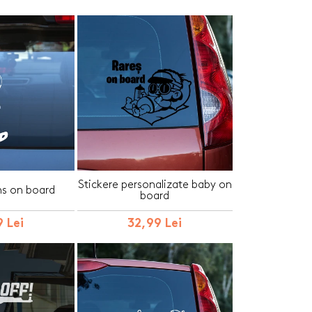
Stickere personalizate baby on
ns on board
board
 Lei
32,99 Lei