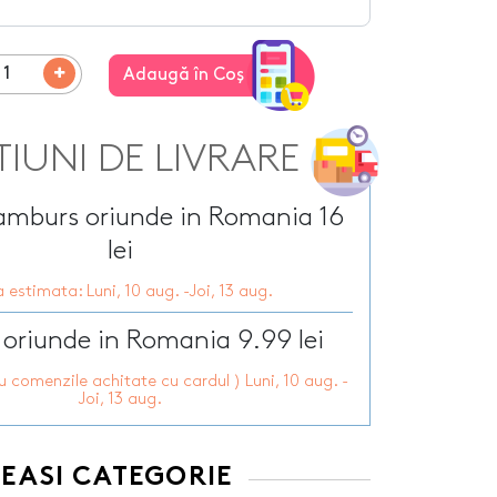
Tirbusoane personalizate
arie
Tocatoare personalizate
ersonalizate
Tricouri personalizate
HOT
Adaugă în Coş
zate
HOT
Trofee personalizate
r personalizate
Tablouri canvas
TIUNI DE LIVRARE
pii
HOT
Tablouri motivationale
rsonalizate
Tablouri personalizate
 lumanări
ramburs oriunde in Romania 16
lei
 estimata: Luni, 10 aug. -Joi, 13 aug.
 oriunde in Romania 9.99 lei
ru comenzile achitate cu cardul ) Luni, 10 aug. -
Joi, 13 aug.
EEASI CATEGORIE