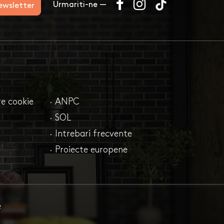
Urmariti-ne —
newsletter
are cookie
· ANPC
· SOL
· Intrebari frecvente
· Proiecte europene
e