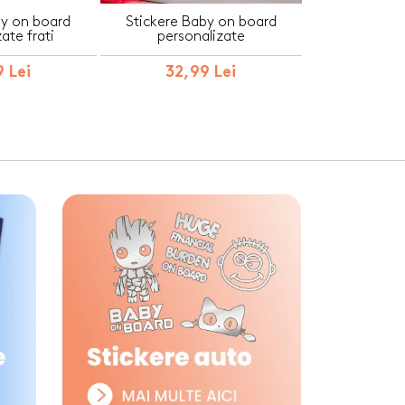
by on board
Stickere Baby on board
ate frati
personalizate
 Lei
32,99 Lei