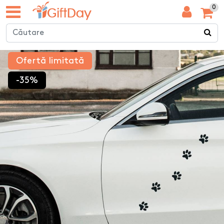
0
Ofertă limitată
-35%