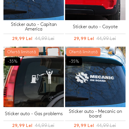
Sticker auto - Capitan
Sticker auto - Coyote
America
44,99 Lei
44,99 Lei
29,99 Lei
29,99 Lei
Ofertă limitată
Ofertă limitată
-35%
-35%
Sticker auto - Mecanic on
Sticker auto - Gas problems
board
44,99 Lei
44,99 Lei
29,99 Lei
29,99 Lei