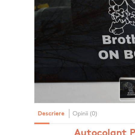
Body-uri copii personalizate
Dop personalizat
de vin
Brelocuri personalizate
Dozatoare de s
Brichete personalizate
personalizate
Briceag personalizat
Genti de plaja p
Genti sport pers
Ghiozdane perso
Halbe de bere pe
Huse personaliza
Opinii (0)
Descriere
Autocolant P