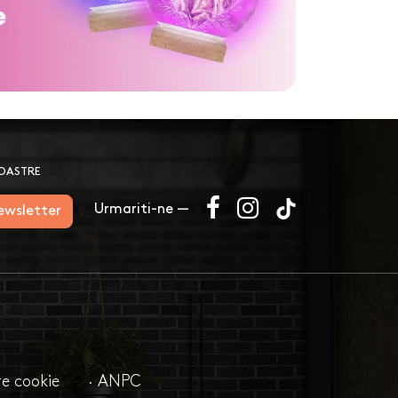
NOASTRE
Urmariti-ne —
newsletter
are cookie
· ANPC