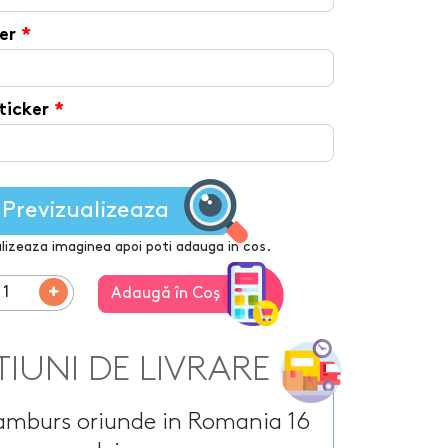
Tirbusoane personalizate
arie
Tocatoare personalizate
er
ersonalizate
Tricouri personalizate
HOT
zate
HOT
Trofee personalizate
r personalizate
ticker
Tablouri canvas
pii
HOT
Tablouri motivationale
rsonalizate
Tablouri personalizate
 lumanări
Previzualizeaza
lizeaza imaginea apoi poti adauga in cos.
Adaugă în Coş
TIUNI DE LIVRARE
ramburs oriunde in Romania 16