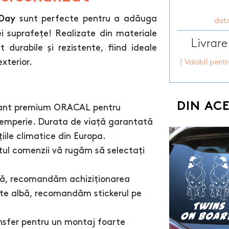
sunt perfecte pentru a adăuga
tDay
data
ei suprafețe! Realizate din materiale
Livrare
 durabile și rezistente, fiind ideale
exterior.
( Valabil pent
DIN AC
colant premium ORACAL pentru
intemperie. Durata de viață garantată
iile climatice din Europa.
tul comenzii vă rugăm să selectați
ră, recomandăm achiziționarea
este albă, recomandăm stickerul pe
ransfer pentru un montaj foarte