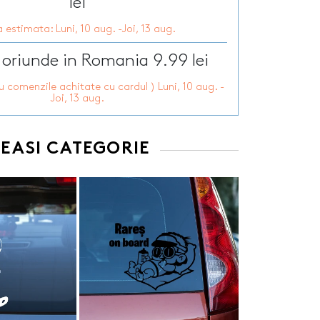
lei
 estimata: Luni, 10 aug. -Joi, 13 aug.
 oriunde in Romania 9.99 lei
ru comenzile achitate cu cardul ) Luni, 10 aug. -
Joi, 13 aug.
EEASI CATEGORIE