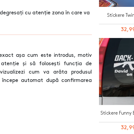
degresați cu atenție zona în care va
Stickere Twi
32,99
exact așa cum este introdus, motiv
atenție și să folosești funcția de
 vizualizezi cum va arăta produsul
va începe automat după confirmarea
Stickere Funny
32,99