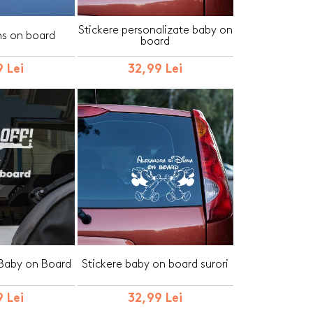
Stickere personalizate baby on
ns on board
board
 Lei
32,99 Lei
 Baby on Board
Stickere baby on board surori
 Lei
32,99 Lei