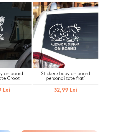
by on board
Stickere baby on board
ate Groot
personalizate frati
 Lei
32,99 Lei