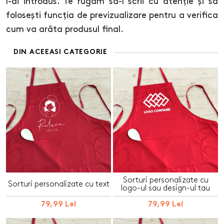
l-ai introdus. Te rugăm să-l scrii cu atenție și să
folosești funcția de previzualizare pentru a verifica
cum va arăta produsul final.
DIN ACEEASI CATEGORIE
Sorturi personalizate cu
Sorturi personalizate cu text
logo-ul sau design-ul tau
79,99 Lei
79,99 Lei