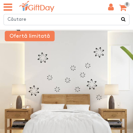
0
Ofertă limitată