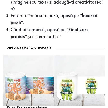
(imagine sau text) și adaugă-ți creativitatea!
✍️
Pentru a încărca o poză, apasă pe
"Încarcă
.
poză"
Când ai terminat, apasă pe
"Finalizare
și ai terminat! ✅
produs"
DIN ACEEASI CATEGORIE
Pusculita personalizata -