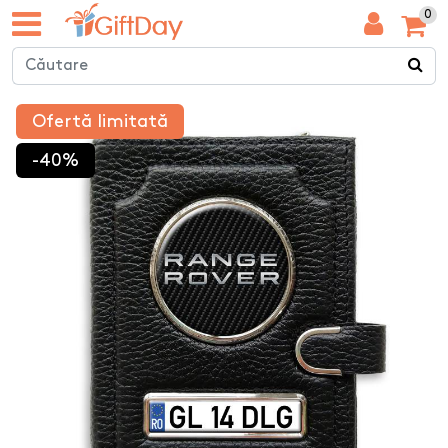
0
Ofertă limitată
-40%