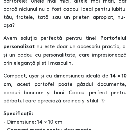
portofele! Unele mai mici, altele mai mari, dar
parcă niciunul nu a fost cadoul ideal pentru iubitul
tău, fratele, tatăl sau un prieten apropiat, nu-i
așa?
Avem soluția perfectă pentru tine!
Portofelul
nu este doar un accesoriu practic, ci
personalizat
și un cadou cu personalitate, care impresionează
prin eleganță și stil masculin.
Compact, ușor și cu dimensiunea ideală de
14 × 10
, acest portofel poate găzdui documente,
cm
carduri bancare și bani. Cadoul perfect pentru
bărbatul care apreciază ordinea și stilul! ✨
Specificații:
- Dimensiune: 14 × 10 cm