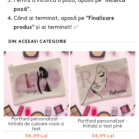
Pentru a încărca o poză, apasă pe
"Încarcă
.
poză"
Când ai terminat, apasă pe
"Finalizare
și ai terminat! ✅
produs"
DIN ACEEASI CATEGORIE
Portfard personalizat -
Portfard personalizat -
Initiala de culoare rosie si
Initiala si text pink
text
34,99 Lei
34,99 Lei