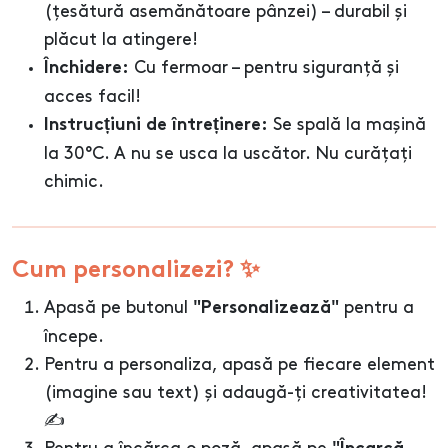
(țesătură asemănătoare pânzei) – durabil și
plăcut la atingere!
Cu fermoar – pentru siguranță și
Închidere:
acces facil!
Se spală la mașină
Instrucțiuni de întreținere:
la 30°C. A nu se usca la uscător. Nu curățați
chimic.
Cum personalizezi? ✨
Apasă pe butonul
pentru a
"Personalizează"
începe.
Pentru a personaliza, apasă pe fiecare element
(imagine sau text) și adaugă-ți creativitatea!
✍️