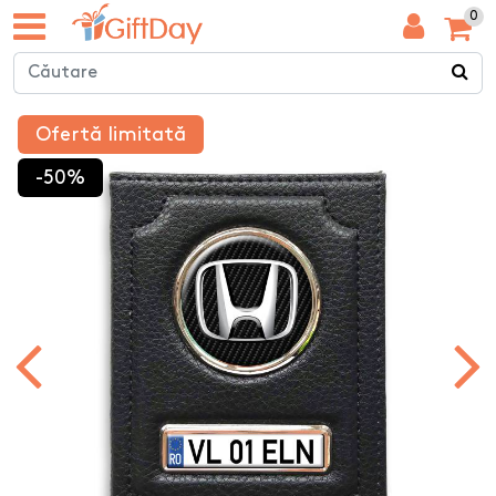
0
Ofertă limitată
-50%