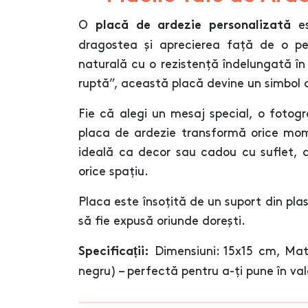
O
es
placă de ardezie personalizată
dragostea și aprecierea față de o pe
naturală cu o rezistență îndelungată în 
ruptă”, această placă devine un simbol d
Fie că alegi un mesaj special, o fotog
placa de ardezie transformă orice mome
ideală ca decor sau cadou cu suflet, a
orice spațiu.
Placa este însoțită de un suport din plas
să fie expusă oriunde dorești.
Dimensiuni: 15x15 cm, Mater
Specificații:
negru) – perfectă pentru a-ți pune în va