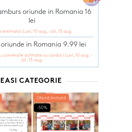
Tirbusoane personalizate
arie
Tocatoare personalizate
ramburs oriunde in Romania 16
ersonalizate
Tricouri personalizate
HOT
lei
zate
HOT
Trofee personalizate
 estimata: Luni, 10 aug. -Joi, 13 aug.
r personalizate
Tablouri canvas
pii
HOT
Tablouri motivationale
 oriunde in Romania 9.99 lei
rsonalizate
Tablouri personalizate
ru comenzile achitate cu cardul ) Luni, 10 aug. -
 lumanări
Joi, 13 aug.
EEASI CATEGORIE
Ofertă limitată
-50%