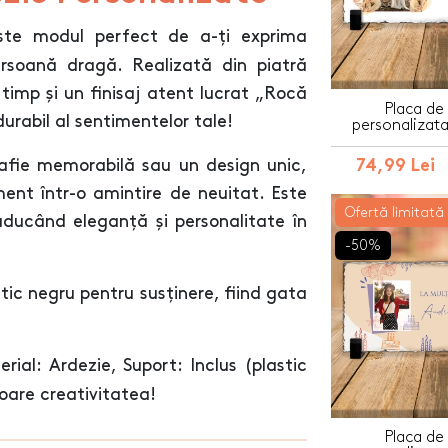
te modul perfect de a-ți exprima
rsoană dragă. Realizată din piatră
timp și un finisaj atent lucrat „Rocă
Placa de
urabil al sentimentelor tale!
personalizata
rafie memorabilă sau un design unic,
74,99 Lei
nt într-o amintire de neuitat. Este
Ofertă limitată
ducând eleganță și personalitate în
-50%
tic negru pentru susținere, fiind gata
ial: Ardezie, Suport: Inclus (plastic
loare creativitatea!
Placa de