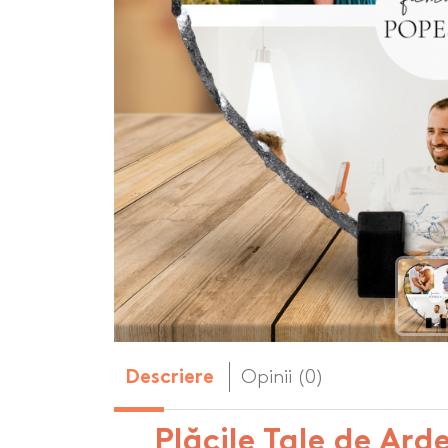
Body-uri copii personalizate
Dop personalizat
de vin
Brelocuri personalizate
Dozatoare de s
Brichete personalizate
personalizate
Briceag personalizat
Genti de plaja p
Genti sport pers
Ghiozdane perso
Halbe de bere pe
Huse personaliza
Opinii (0)
Descriere
Plăcile Tale de Ard