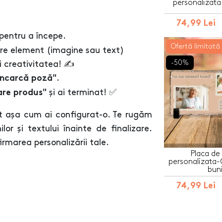
personalizata
74,99 Lei
pentru a începe.
Ofertă limitată
are element (imagine sau text)
-50%
 creativitatea! ✍️
.
Încarcă poză"
și ai terminat! ✅
are produs"
t așa cum ai configurat-o. Te rugăm
lor și textului înainte de finalizare.
marea personalizării tale.
Placa de
personalizata
bun
74,99 Lei