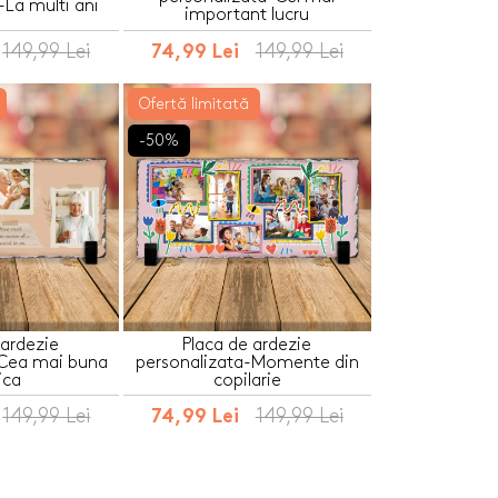
-La multi ani
important lucru
149,99 Lei
149,99 Lei
74,99 Lei
Ofertă limitată
-50%
 ardezie
Placa de ardezie
-Cea mai buna
personalizata-Momente din
ica
copilarie
149,99 Lei
149,99 Lei
74,99 Lei