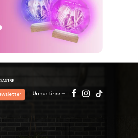
NOASTRE
Urmariti-ne —
newsletter