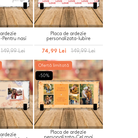
 ardezie
Placa de ardezie
-Pentru nasi
personalizata-Iubire
149,99 Lei
149,99 Lei
74,99 Lei
Ofertă limitată
-50%
Placa de ardezie
 ardezie
personalizata-Cel mai