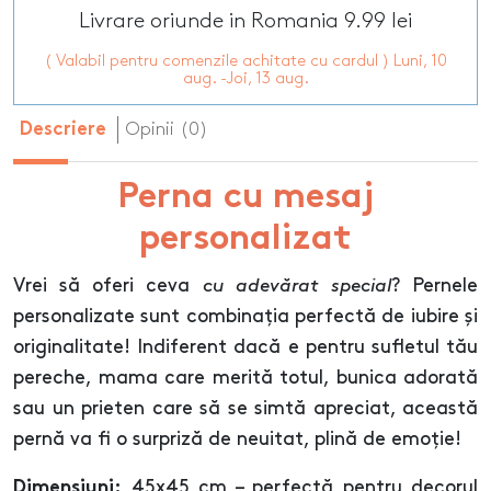
Livrare oriunde in Romania 9.99 lei
( Valabil pentru comenzile achitate cu cardul ) Luni, 10
aug. -Joi, 13 aug.
Opinii (0)
Descriere
Perna cu mesaj
personalizat
Vrei să oferi ceva
cu adevărat special
? Pernele
personalizate sunt combinația perfectă de iubire și
originalitate! Indiferent dacă e pentru sufletul tău
pereche, mama care merită totul, bunica adorată
sau un prieten care să se simtă apreciat, această
pernă va fi o surpriză de neuitat, plină de emoție!
45x45 cm – perfectă pentru decorul
Dimensiuni: