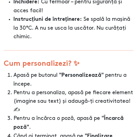
Cu fermoar – pentru siguranță și
Închidere:
acces facil!
Se spală la mașină
Instrucțiuni de întreținere:
la 30°C. A nu se usca la uscător. Nu curățați
chimic.
Cum personalizezi? ✨
Apasă pe butonul
pentru a
"Personalizează"
începe.
Pentru a personaliza, apasă pe fiecare element
(imagine sau text) și adaugă-ți creativitatea!
✍️
Pentru a încărca o poză, apasă pe
"Încarcă
.
poză"
Când ai terminat, apasă pe
"Finalizare