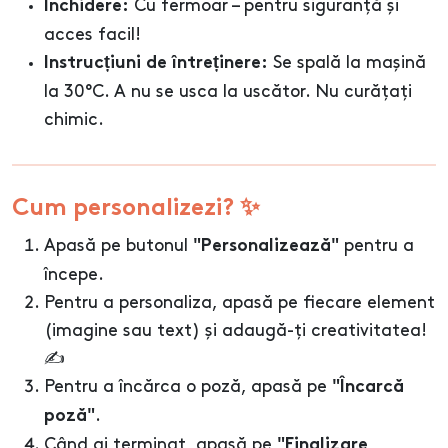
Cu fermoar – pentru siguranță și
Închidere:
acces facil!
Se spală la mașină
Instrucțiuni de întreținere:
la 30°C. A nu se usca la uscător. Nu curățați
chimic.
Cum personalizezi? ✨
Apasă pe butonul
pentru a
"Personalizează"
începe.
Pentru a personaliza, apasă pe fiecare element
(imagine sau text) și adaugă-ți creativitatea!
✍️
Pentru a încărca o poză, apasă pe
"Încarcă
.
poză"
Când ai terminat, apasă pe
"Finalizare