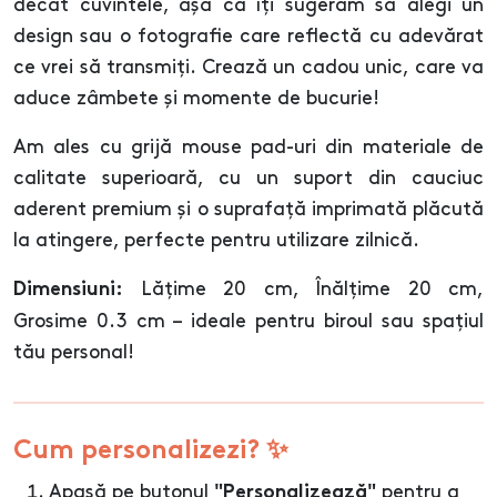
decât cuvintele, așa că îți sugerăm să alegi un
design sau o fotografie care reflectă cu adevărat
ce vrei să transmiți. Crează un cadou unic, care va
aduce zâmbete și momente de bucurie!
Am ales cu grijă mouse pad-uri din materiale de
calitate superioară, cu un suport din cauciuc
aderent premium și o suprafață imprimată plăcută
la atingere, perfecte pentru utilizare zilnică.
Lățime 20 cm, Înălțime 20 cm,
Dimensiuni:
Grosime 0.3 cm – ideale pentru biroul sau spațiul
tău personal!
Cum personalizezi? ✨
Apasă pe butonul
pentru a
"Personalizează"