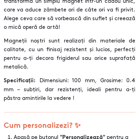
transforma un simplu magnet într-un cadou unic,
care va aduce zâmbete ori de câte ori va fi privit.
Alege ceva care să vorbească din suflet și creează
o mică operă de artă!
Magneții noștri sunt realizați din materiale de
calitate, cu un finisaj rezistent și lucios, perfecți
pentru a-ți decora frigiderul sau orice suprafață
metalică.
Dimensiuni: 100 mm, Grosime: 0.4
Specificații:
mm – subțiri, dar rezistenți, ideali pentru a-ți
păstra amintirile la vedere !
Cum personalizezi? ✨
Apasă pe butonul
pentru a
"Personalizează"