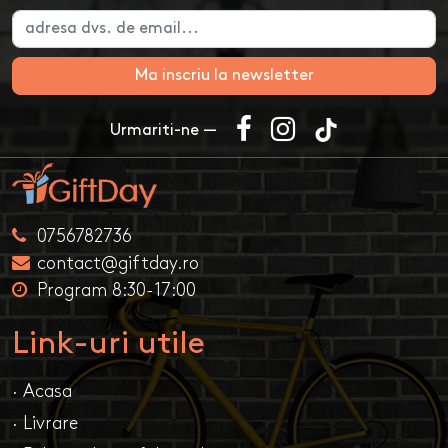
Ma inscriu la newsletter
Urmariti-ne —
0756782736
contact@giftday.ro
Program 8:30-17:00
Link-uri utile
· Acasa
· Livrare