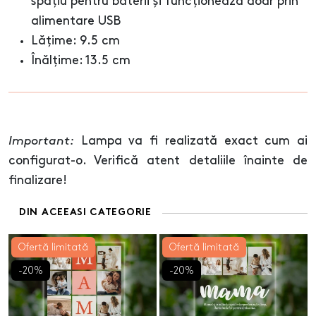
spațiu pentru baterii și funcționează doar prin
alimentare USB
Lățime: 9.5 cm
Înălțime: 13.5 cm
Important:
Lampa va fi realizată exact cum ai
configurat-o. Verifică atent detaliile înainte de
finalizare!
DIN ACEEASI CATEGORIE
Ofertă limitată
Ofertă limitată
-20%
-20%