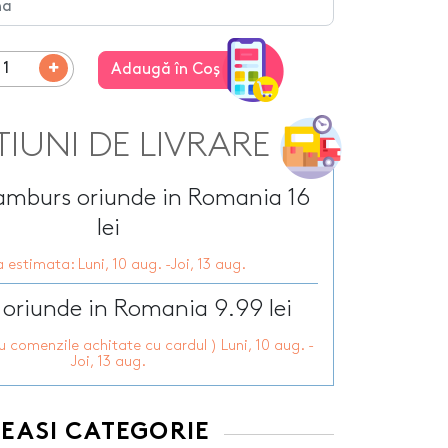
Tirbusoane personalizate
arie
Tocatoare personalizate
ersonalizate
Tricouri personalizate
HOT
Adaugă în Coş
zate
HOT
Trofee personalizate
r personalizate
Tablouri canvas
pii
TIUNI DE LIVRARE
HOT
Tablouri motivationale
rsonalizate
Tablouri personalizate
 lumanări
ramburs oriunde in Romania 16
lei
 estimata: Luni, 10 aug. -Joi, 13 aug.
 oriunde in Romania 9.99 lei
ru comenzile achitate cu cardul ) Luni, 10 aug. -
Joi, 13 aug.
EEASI CATEGORIE