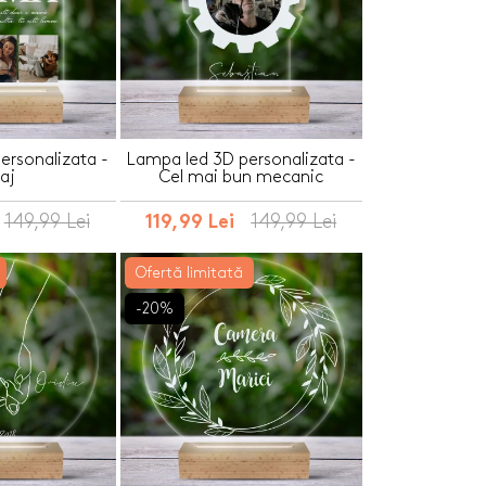
ersonalizata -
Lampa led 3D personalizata -
aj
Cel mai bun mecanic
149,99 Lei
149,99 Lei
119,99 Lei
Ofertă limitată
-20%