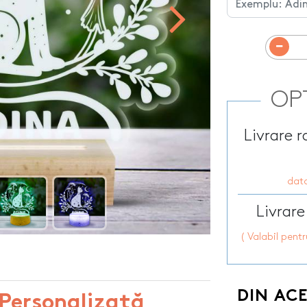
 pentru sticla
Sorturi de bucat
PetGift
personalizate
Penare personalizate
HOT
apun
Steaguri auto p
Perne personalizate
Sticle personali
Placi de ardezie personalizate
ersonalizate
Sticle de buzuna
Portfarduri personalizate
onalizate
Sticle pentru co
OP
Portofele port acte
nalizate
HOT
Stickere auto pe
Prosoape de bumbac
rsonalizate
Suporturi pentru
Livrare 
personalizate
te
data
Livrare
( Valabil pent
DIN AC
Personalizată