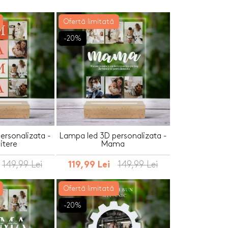
Ofertă limitată
-20%
ersonalizata -
Lampa led 3D personalizata -
litere
Mama
149,99 Lei
149,99 Lei
119,99 Lei
Ofertă limitată
-20%