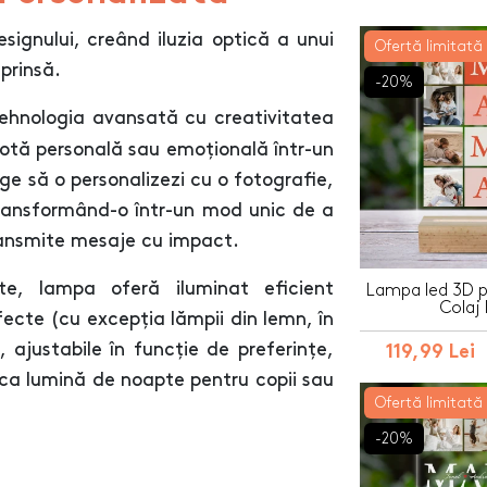
gnului, creând iluzia optică a unui
Ofertă limitată
prinsă.
-20%
ehnologia avansată cu creativitatea
notă personală sau emoțională într-un
ge să o personalizezi cu o fotografie,
ransformând-o într-un mod unic de a
ransmite mesaje cu impact.
te, lampa oferă iluminat eficient
Lampa led 3D p
Colaj 
fecte (cu excepția lămpii din lemn, în
 ajustabile în funcție de preferințe,
119,99 Lei
ca lumină de noapte pentru copii sau
Ofertă limitată
-20%