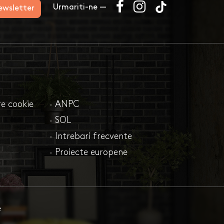
Urmariti-ne —
newsletter
are cookie
· ANPC
· SOL
· Intrebari frecvente
· Proiecte europene
e