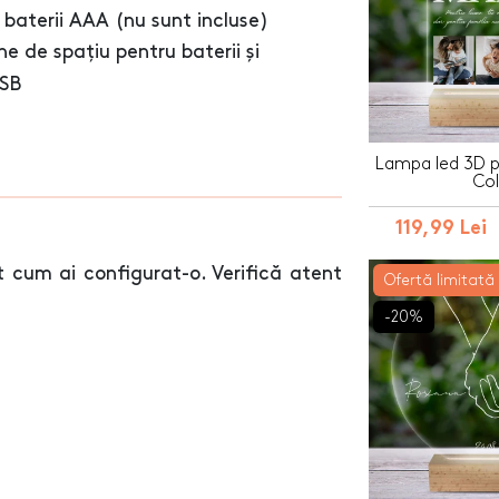
 baterii AAA (nu sunt incluse)
e de spațiu pentru baterii și
USB
Lampa led 3D p
Col
119,99 Lei
 cum ai configurat-o. Verifică atent
Ofertă limitată
-20%