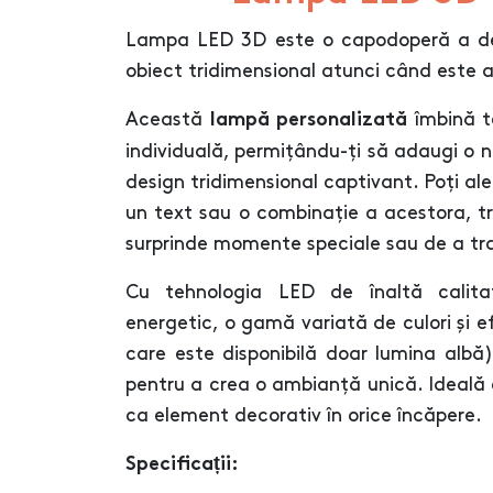
Lampa LED 3D este o capodoperă a desi
obiect tridimensional atunci când este a
Această
îmbină t
lampă personalizată
individuală, permițându-ți să adaugi o 
design tridimensional captivant. Poți ale
un text sau o combinație a acestora, t
surprinde momente speciale sau de a t
Cu tehnologia LED de înaltă calita
energetic, o gamă variată de culori și e
care este disponibilă doar lumina albă),
pentru a crea o ambianță unică. Ideală 
ca element decorativ în orice încăpere.
Specificații: