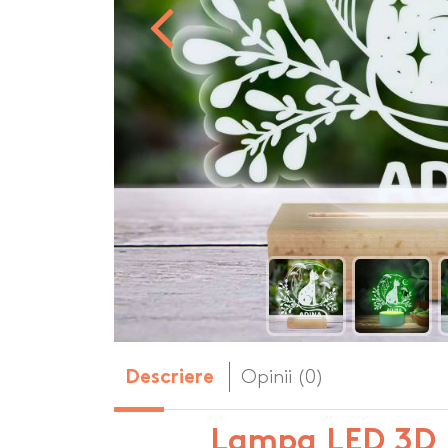
Body-uri copii personalizate
Dop personalizat
de vin
Brelocuri personalizate
Dozatoare de s
Brichete personalizate
personalizate
Briceag personalizat
Genti de plaja p
Genti sport pers
Ghiozdane perso
Halbe de bere pe
Huse personaliza
Opinii (0)
Descriere
Lampa LED 3D 