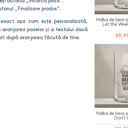
eși butonul „Încarcă poza”.
tonul „Finalizare produs”.
Halba de bere p
exact așa cum este personalizată,
Let the Wee
 aranjarea pozelor și a textului dacă
39,99
at după aranjarea făcută de tine.
Halba de bere p
Don't 