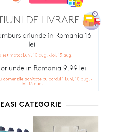
Tirbusoane personalizate
arie
Tocatoare personalizate
ersonalizate
Tricouri personalizate
HOT
TIUNI DE LIVRARE
zate
HOT
Trofee personalizate
r personalizate
Tablouri canvas
ramburs oriunde in Romania 16
pii
HOT
Tablouri motivationale
lei
rsonalizate
Tablouri personalizate
 estimata: Luni, 10 aug. -Joi, 13 aug.
 lumanări
 oriunde in Romania 9.99 lei
ru comenzile achitate cu cardul ) Luni, 10 aug. -
Joi, 13 aug.
EEASI CATEGORIE