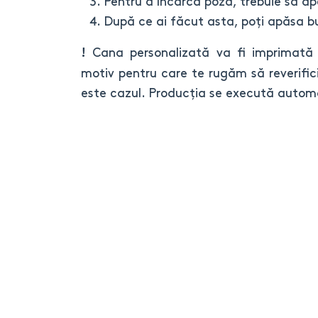
Pentru a încărca poza, trebuie să ap
După ce ai făcut asta, poți apăsa bu
Cana personalizată va fi imprimată 
!
motiv pentru care te rugăm să reverifici
este cazul. Producția se execută autom