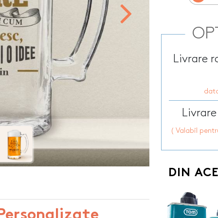
 pentru sticla
Sorturi de bucat
PetGift
personalizate
Penare personalizate
HOT
apun
Steaguri auto p
OP
Perne personalizate
Sticle personali
Placi de ardezie personalizate
ersonalizate
Sticle de buzuna
Livrare 
Portfarduri personalizate
onalizate
Sticle pentru co
Portofele port acte
nalizate
HOT
Stickere auto pe
Prosoape de bumbac
rsonalizate
data
Suporturi pentru
personalizate
te
Livrare
( Valabil pent
DIN AC
Personalizate