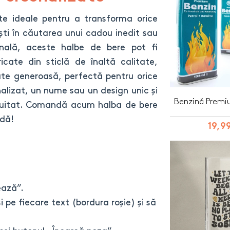
te ideale pentru a transforma orice
ști în căutarea unui cadou inedit sau
sonală, aceste halbe de bere pot fi
icate din sticlă de înaltă calitate,
ate generoasă, perfectă pentru orice
alizat, un nume sau un design unic și
Benzină Premi
neuitat. Comandă acum halba de bere
idă!
19,99
ează”.
i pe fiecare text (bordura roșie) și să