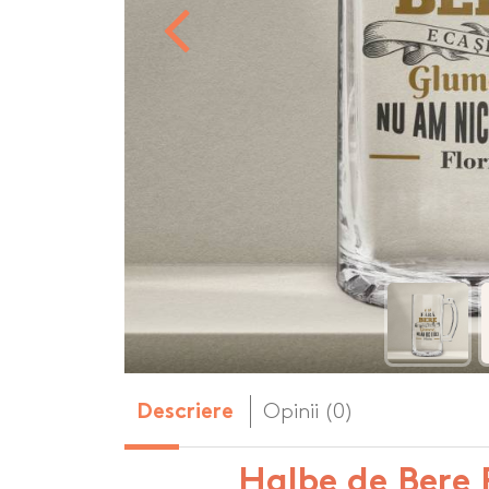
Body-uri copii personalizate
Dop personalizat
de vin
Brelocuri personalizate
Dozatoare de s
Brichete personalizate
personalizate
Briceag personalizat
Genti de plaja p
Genti sport pers
Ghiozdane perso
Halbe de bere pe
Huse personaliza
Opinii (0)
Descriere
Halbe de Bere 