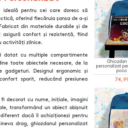
a ideală pentru cei care doresc să
actică, oferind fiecăruia șansa de a-și
Fabricat din materiale durabile și de
 asigură confort și rezistență, fiind
activități zilnice.
fi dotat cu multiple compartimente
Ghiozdan 
dine toate obiectele necesare, de la
personalizat pe
poco 
te gadgeturi. Designul ergonomic și
 confort sporit, reducând presiunea
74,99
fi decorat cu nume, inițiale, imagini
le, transformând un obiect obișnuit
ndiferent dacă îl achiziționezi pentru
ineva drag, ghiozdanul personalizat