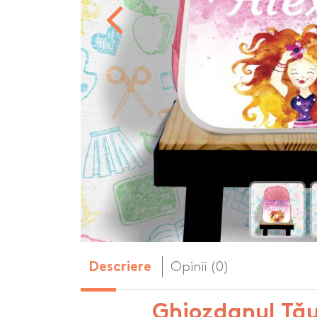
Body-uri copii personalizate
Dop personalizat
de vin
Brelocuri personalizate
Dozatoare de s
Brichete personalizate
personalizate
Briceag personalizat
Genti de plaja p
Genti sport pers
Ghiozdane perso
Halbe de bere pe
Huse personaliza
Opinii (0)
Descriere
Ghiozdanul Tău