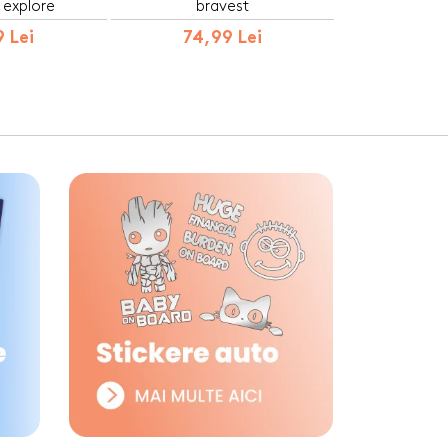
 explore
bravest
 Lei
74,99 Lei