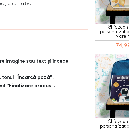
uncționalitate.
Ghiozdan 
personalizat p
More 
74,99
re imagine sau text și începe
butonul
.
"Încarcă poză"
nul
.
"Finalizare produs"
Ghiozdan 
personalizat p