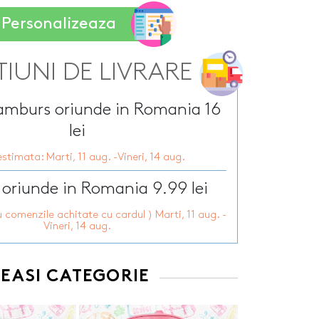
Tirbusoane personalizate
arie
Personalizeaza
Tocatoare personalizate
ersonalizate
Tricouri personalizate
HOT
zate
HOT
Trofee personalizate
TIUNI DE LIVRARE
r personalizate
Tablouri canvas
pii
HOT
Tablouri motivationale
ramburs oriunde in Romania 16
rsonalizate
Tablouri personalizate
lei
 lumanări
stimata: Marti, 11 aug. -Vineri, 14 aug.
 oriunde in Romania 9.99 lei
u comenzile achitate cu cardul ) Marti, 11 aug. -
Vineri, 14 aug.
EEASI CATEGORIE