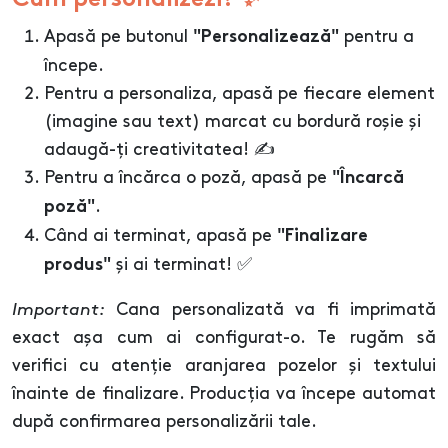
Cum personalizezi? ✨
Apasă pe butonul
pentru a
"Personalizează"
începe.
Pentru a personaliza, apasă pe fiecare element
(imagine sau text) marcat cu bordură roșie și
adaugă-ți creativitatea! ✍️
Pentru a încărca o poză, apasă pe
"Încarcă
.
poză"
Când ai terminat, apasă pe
"Finalizare
și ai terminat! ✅
produs"
Important:
Cana personalizată va fi imprimată
exact așa cum ai configurat-o. Te rugăm să
verifici cu atenție aranjarea pozelor și textului
înainte de finalizare. Producția va începe automat
după confirmarea personalizării tale.