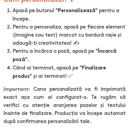
Cum personalizezi? ✨
Apasă pe butonul
pentru a
"Personalizează"
începe.
Pentru a personaliza, apasă pe fiecare element
(imagine sau text) marcat cu bordură roșie și
adaugă-ți creativitatea! ✍️
Pentru a încărca o poză, apasă pe
"Încarcă
.
poză"
Când ai terminat, apasă pe
"Finalizare
și ai terminat! ✅
produs"
Important:
Cana personalizată va fi imprimată
exact așa cum ai configurat-o. Te rugăm să
verifici cu atenție aranjarea pozelor și textului
înainte de finalizare. Producția va începe automat
după confirmarea personalizării tale.