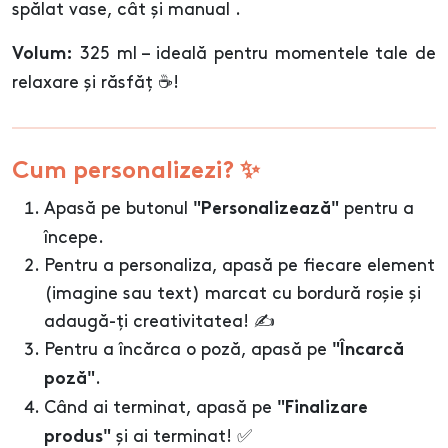
spălat vase, cât și manual .
325 ml – ideală pentru momentele tale de
Volum:
relaxare și răsfăț ☕!
Cum personalizezi? ✨
Apasă pe butonul
pentru a
"Personalizează"
începe.
Pentru a personaliza, apasă pe fiecare element
(imagine sau text) marcat cu bordură roșie și
adaugă-ți creativitatea! ✍️
Pentru a încărca o poză, apasă pe
"Încarcă
.
poză"
Când ai terminat, apasă pe
"Finalizare
și ai terminat! ✅
produs"