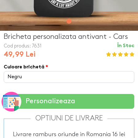
Bricheta personalizata antivant - Cars
Cod produs:
7631
În Stoc
49,99 Lei
Culoare brichetă
Personalizeaza
OPTIUNI DE LIVRARE
Livrare ramburs oriunde in Romania 16 lei