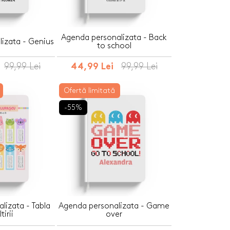
Agenda personalizata - Back
izata - Genius
to school
99,99 Lei
99,99 Lei
44,99 Lei
Ofertă limitată
-55%
lizata - Tabla
Agenda personalizata - Game
tirii
over