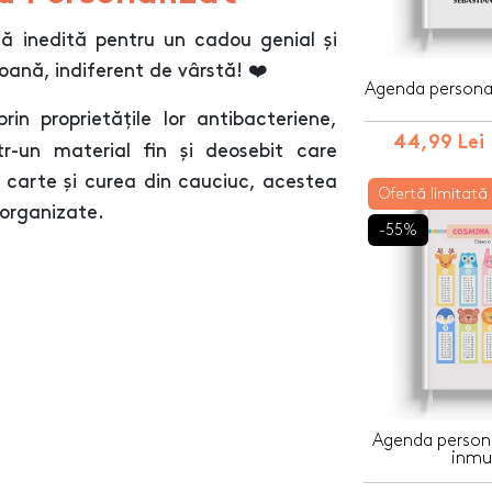
ă inedită pentru un cadou genial și
soană, indiferent de vârstă! ❤️
Agenda personal
in proprietățile lor antibacteriene,
44,99 Lei
tr-un material fin și deosebit care
 carte și curea din cauciuc, acestea
Ofertă limitată
 organizate.
-55%
Agenda persona
inmul