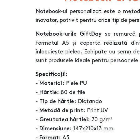
Notebook-ul personalizat este o metod
inovator, potrivit pentru orice tip de per
se remarcă pr
Notebook-urile GiftDay
formatul A5 și coperta realizată din
înlocuiește pielea. Echipate cu semn de
sunt produsele ideale pentru persoanele
Specificații:
-
Piele PU
Material:
-
80 de file
Hârtie:
-
Dictando
Tip de hârtie:
-
Print UV
Metodă de print:
-
70 g/m²
Greutatea hârtiei:
-
147x210x13 mm
Dimensiune:
-
A5
Format: