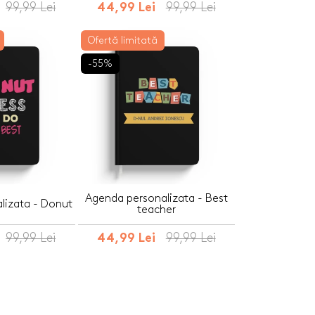
99,99 Lei
99,99 Lei
44,99 Lei
Ofertă limitată
-55%
Agenda personalizata - Best
lizata - Donut
teacher
99,99 Lei
99,99 Lei
44,99 Lei