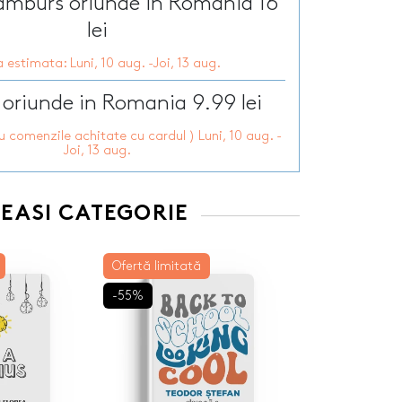
ramburs oriunde in Romania 16
Tirbusoane personalizate
arie
lei
Tocatoare personalizate
ersonalizate
Tricouri personalizate
HOT
 estimata: Luni, 10 aug. -Joi, 13 aug.
zate
HOT
Trofee personalizate
r personalizate
 oriunde in Romania 9.99 lei
Tablouri canvas
pii
HOT
Tablouri motivationale
ru comenzile achitate cu cardul ) Luni, 10 aug. -
rsonalizate
Tablouri personalizate
Joi, 13 aug.
 lumanări
EEASI CATEGORIE
Ofertă limitată
-55%