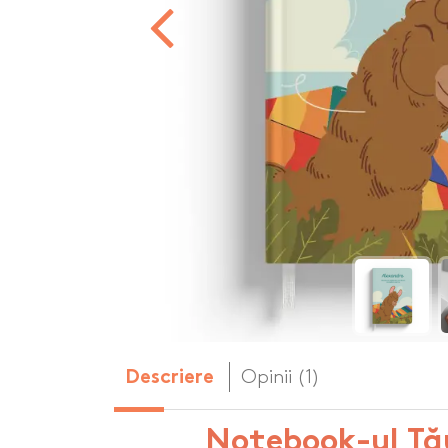
Body-uri copii personalizate
Dop personalizat
de vin
Brelocuri personalizate
Dozatoare de s
Brichete personalizate
personalizate
Briceag personalizat
Genti de plaja p
Genti sport pers
Ghiozdane perso
Halbe de bere pe
Huse personaliza
Opinii (1)
Descriere
Notebook-ul Tă