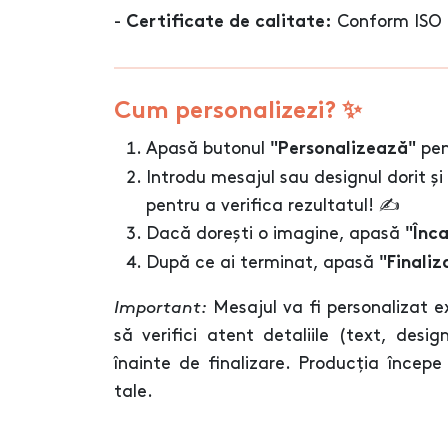
-
Conform ISO 
Certificate de calitate:
Cum personalizezi? ✨
Apasă butonul
pen
"Personalizează"
Introdu mesajul sau designul dorit și
pentru a verifica rezultatul! ✍️
Dacă dorești o imagine, apasă
"Înc
După ce ai terminat, apasă
"Finaliz
Important:
Mesajul va fi personalizat e
să verifici atent detaliile (text, desig
înainte de finalizare. Producția încep
tale.