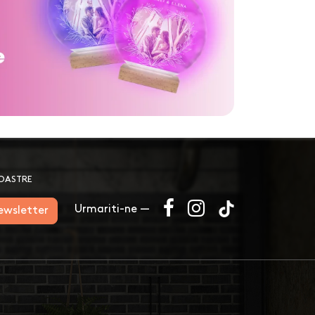
NOASTRE
Urmariti-ne —
newsletter