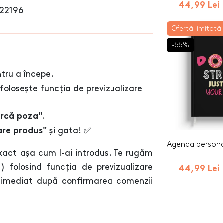
44,99 Lei
22196
Ofertă limitată
-55%
tru a începe.
 folosește funcția de previzualizare
.
arcă poza"
și gata! ✅
are produs"
Agenda persona
xact așa cum l-ai introdus. Te rugăm
n) folosind funcția de previzualizare
44,99 Lei
e imediat după confirmarea comenzii