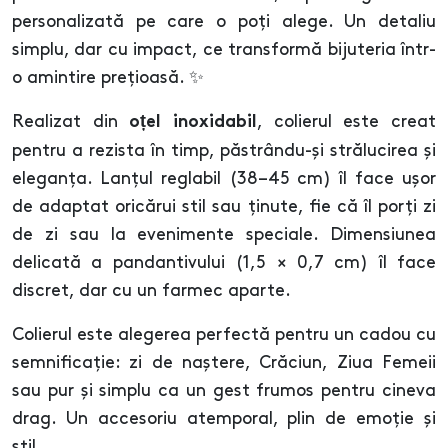
personalizată pe care o poți alege. Un detaliu
simplu, dar cu impact, ce transformă bijuteria într-
o amintire prețioasă. ✨
Realizat din
, colierul este creat
oțel inoxidabil
pentru a rezista în timp, păstrându-și strălucirea și
eleganța. Lanțul reglabil (38–45 cm) îl face ușor
de adaptat oricărui stil sau ținute, fie că îl porți zi
de zi sau la evenimente speciale. Dimensiunea
delicată a pandantivului (1,5 × 0,7 cm) îl face
discret, dar cu un farmec aparte.
Colierul este alegerea perfectă pentru un cadou cu
semnificație: zi de naștere, Crăciun, Ziua Femeii
sau pur și simplu ca un gest frumos pentru cineva
drag. Un accesoriu atemporal, plin de emoție și
stil.