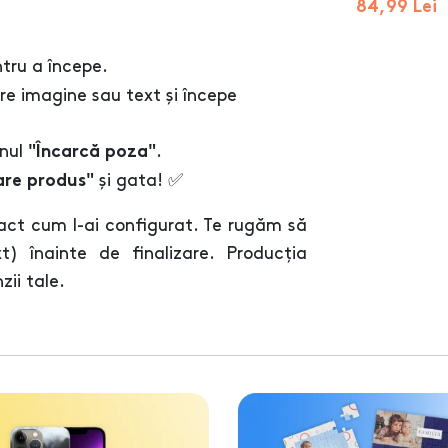
84,99 Lei
tru a începe.
re imagine sau text și începe
onul
.
"Încarcă poza"
și gata! ✅
are produs"
act cum l-ai configurat. Te rugăm să
ext) înainte de finalizare. Producția
ii tale.