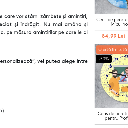
e care vor stârni zâmbete și amintiri,
Ceas de perete 
reciat și îndrăgit. Nu mai amâna și
Micul no
c, pe măsura amintirilor pe care le ai
84,99 Lei
Ofertă limitată
-50%
rsonalizează”, vei putea alege între
ă)
Ceas de perete
pentru Prof