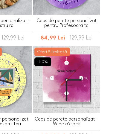
personalizat -
Ceas de perete personalizat
stru rai
pentru Profesoara ta
129,99 Lei
129,99 Lei
84,99 Lei
Ofertă limitată
-50%
 personalizat
Ceas de perete personalizat -
esorul tau
Wine o'clock