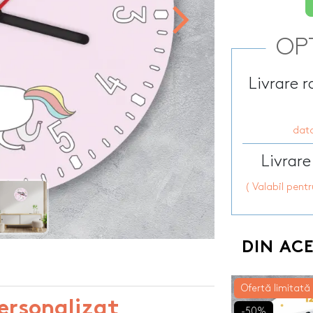
 pentru sticla
Sorturi de bucat
PetGift
personalizate
Penare personalizate
HOT
apun
Steaguri auto p
OP
Perne personalizate
Sticle personali
Placi de ardezie personalizate
ersonalizate
Sticle de buzuna
Livrare 
Portfarduri personalizate
onalizate
Sticle pentru co
Portofele port acte
nalizate
HOT
Stickere auto pe
Prosoape de bumbac
rsonalizate
data
Suporturi pentru
personalizate
te
Livrare
( Valabil pent
DIN AC
Ofertă limitată
ersonalizat
-50%