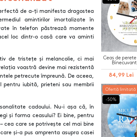
erfectă de a-ți manifesta dragostea
mediul amintirilor imortalizate în
ivate în telefon păstrează momente
acel loc dintr-o casă care va aminti
Ceas de perete 
v de tristețe și melancolie, ci mai
Binecuvant
relația voastră devine mai rezistentă
84,99 Lei
entele petrecute împreună. De aceea,
 pentru iubită, prieteni sau membrii
Ofertă limitată
-50%
onalitate cadoului. Nu-i așa că, în
legi și forma ceasului? Ei bine, pentru
– cea care se potrivește cel mai bine
i care și-a pus amprenta asupra casei