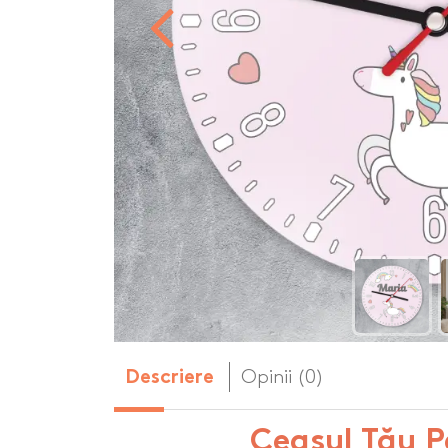
Body-uri copii personalizate
Dop personalizat
de vin
Brelocuri personalizate
Dozatoare de s
Brichete personalizate
personalizate
Briceag personalizat
Genti de plaja p
Genti sport pers
Ghiozdane perso
Halbe de bere pe
Huse personaliza
Opinii (0)
Descriere
Ceasul Tău P