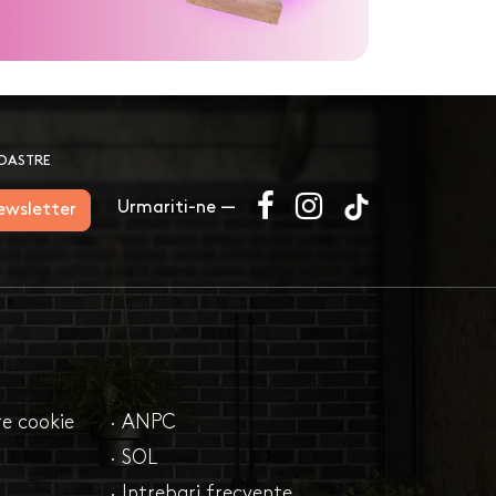
NOASTRE
Urmariti-ne —
newsletter
are cookie
· ANPC
· SOL
· Intrebari frecvente