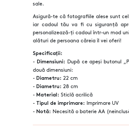
sale.
Asigură-te că fotografiile alese sunt cel
iar cadoul tău va fi cu siguranță ap
personalizează-ți cadoul într-un mod uni
alături de persoana căreia îl vei oferi!
Specificații:
-
După ce apeși butonul „Pe
Dimensiuni:
două dimensiuni:
-
22 cm
Diametru:
-
28 cm
Diametru:
-
Sticlă acrilică
Material:
-
Imprimare UV
Tipul de imprimare:
-
Necesită o baterie AA (neinclus
Notă: