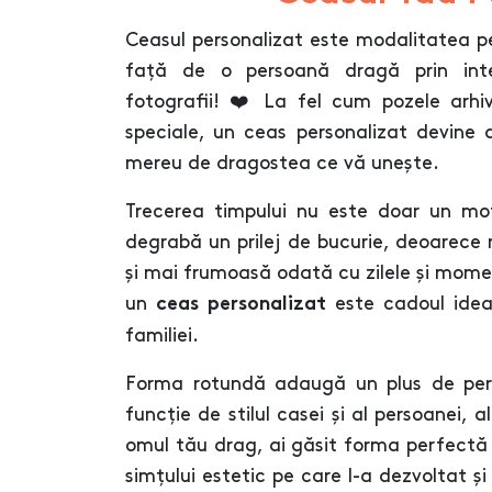
Ceasul personalizat este modalitatea p
față de o persoană dragă prin inter
fotografii! ❤️ La fel cum pozele arh
speciale, un ceas personalizat devine 
mereu de dragostea ce vă unește.
Trecerea timpului nu este doar un moti
degrabă un prilej de bucurie, deoarece 
și mai frumoasă odată cu zilele și mom
un
este cadoul ideal
ceas personalizat
familiei.
Forma rotundă adaugă un plus de pers
funcție de stilul casei și al persoanei, a
omul tău drag, ai găsit forma perfectă 
simțului estetic pe care l-a dezvoltat ș