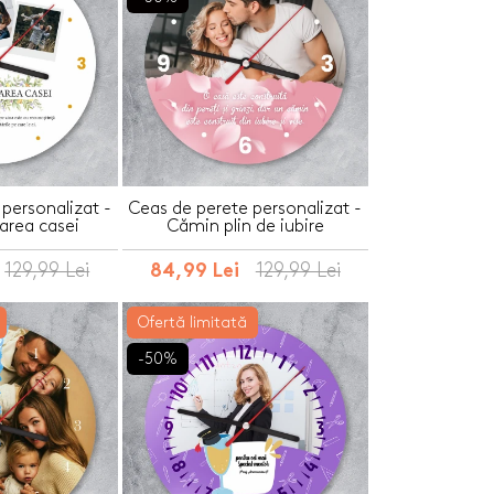
personalizat -
Ceas de perete personalizat -
area casei
Cămin plin de iubire
129,99 Lei
129,99 Lei
84,99 Lei
Ofertă limitată
-50%